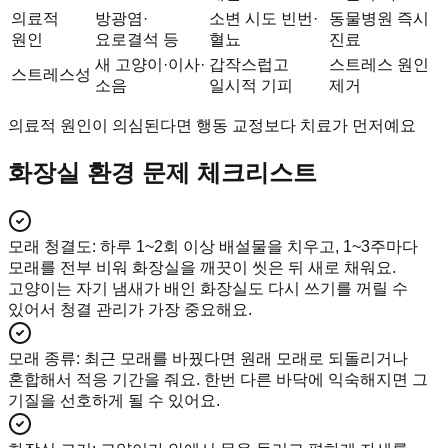
의료적
방광염·
소변 시도 빈번·
동물병원 즉시
원인
요로결석 등
혈뇨
진료
새 고양이·이사·
갑작스럽고
스트레스 원인
스트레스성
소음
일시적 기피
제거
의료적 원인이 의심된다면 행동 교정보다 치료가 먼저예요
화장실 환경 문제 체크리스트
모래 청결도
:
하루 1~2회 이상 배설물을 치우고, 1~3주마다
모래를 전부 비워 화장실을 깨끗이 씻은 뒤 새로 채워요.
고양이는 자기 냄새가 배인 화장실도 다시 쓰기를 꺼릴 수
있어서 청결 관리가 가장 중요해요.
모래 종류
:
최근 모래를 바꿨다면 원래 모래로 되돌리거나
혼합해서 적응 기간을 줘요. 한번 다른 바닥에 익숙해지면 그
기질을 선호하게 될 수 있어요.