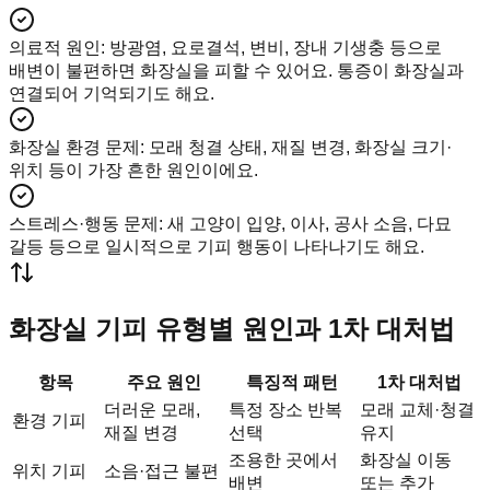
의료적 원인
:
방광염, 요로결석, 변비, 장내 기생충 등으로
배변이 불편하면 화장실을 피할 수 있어요. 통증이 화장실과
연결되어 기억되기도 해요.
화장실 환경 문제
:
모래 청결 상태, 재질 변경, 화장실 크기·
위치 등이 가장 흔한 원인이에요.
스트레스·행동 문제
:
새 고양이 입양, 이사, 공사 소음, 다묘
갈등 등으로 일시적으로 기피 행동이 나타나기도 해요.
화장실 기피 유형별 원인과 1차 대처법
항목
주요 원인
특징적 패턴
1차 대처법
더러운 모래,
특정 장소 반복
모래 교체·청결
환경 기피
재질 변경
선택
유지
조용한 곳에서
화장실 이동
위치 기피
소음·접근 불편
배변
또는 추가