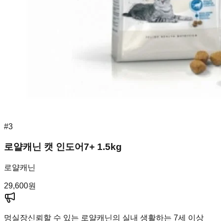
#
3
로얄캐닌 캣 인도어7+ 1.5kg
로얄캐닌
29,600
원
멍실장
신뢰할 수 있는 로얄캐닌의 실내 생활하는 7세 이상