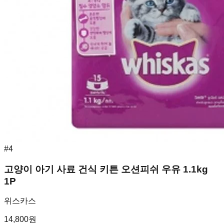
#
4
고양이 아기 사료 건식 키튼 오션피쉬 우유 1.1kg
1P
위스카스
14,800
원