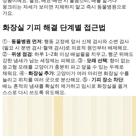
상황이에요. 혈뇨, 배뇨·배변 시 울음소리, 배를 핥거나
웅크리는 자세가 보이면 지체하지 말고 즉시 동물병원으로
가요.
화장실 기피 해결 단계별 접근법
① -
동물병원 먼저
: 행동 교정에 앞서 신체 검사와 소변 검사
(필요 시 분변 검사·혈액 검사)로 의료적 원인부터 배제해요.
② -
위생 점검
: 하루 1~2회 이상 배설물을 치우고, 헹군 뒤에도
강한 냄새가 남는 세정제는 피해요. ③ -
모래 선택
: 향이 없는
응고형 모래를 고양이가 충분히 파고 덮을 수 있는 두께로
채워요. ④ -
화장실 추가
: 고양이가 여러 마리면 화장실 수를
늘리고 위치를 여러 곳으로 분산해요. ⑤ -
기피 장소 차단
:
배뇨 흔적의 냄새를 확실히 제거하고 임시로 화장실을 옮겨
스스로 다시 쓰도록 유도해요.