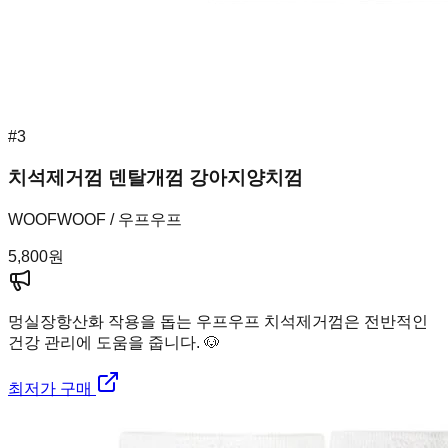
#
3
치석제거껌 덴탈개껌 강아지양치껌
WOOFWOOF / 우프우프
5,800
원
멍실장
항산화 작용을 돕는 우프우프 치석제거껌은 전반적인
건강 관리에 도움을 줍니다. 🐶
최저가 구매