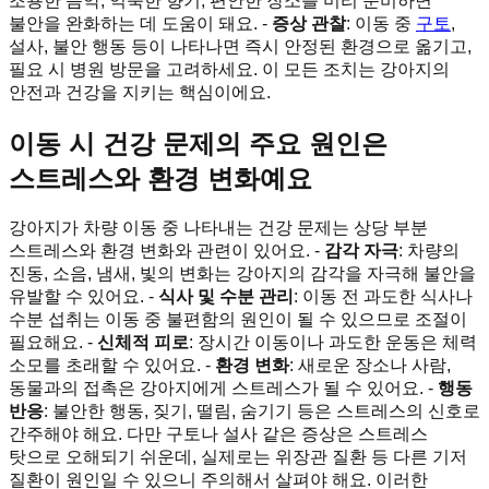
조용한 음악, 익숙한 향기, 편안한 장소를 미리 준비하면
불안을 완화하는 데 도움이 돼요. -
증상 관찰
: 이동 중
구토
,
설사, 불안 행동 등이 나타나면 즉시 안정된 환경으로 옮기고,
필요 시 병원 방문을 고려하세요. 이 모든 조치는 강아지의
안전과 건강을 지키는 핵심이에요.
이동 시 건강 문제의 주요 원인은
스트레스와 환경 변화예요
강아지가 차량 이동 중 나타내는 건강 문제는 상당 부분
스트레스와 환경 변화와 관련이 있어요. -
감각 자극
: 차량의
진동, 소음, 냄새, 빛의 변화는 강아지의 감각을 자극해 불안을
유발할 수 있어요. -
식사 및 수분 관리
: 이동 전 과도한 식사나
수분 섭취는 이동 중 불편함의 원인이 될 수 있으므로 조절이
필요해요. -
신체적 피로
: 장시간 이동이나 과도한 운동은 체력
소모를 초래할 수 있어요. -
환경 변화
: 새로운 장소나 사람,
동물과의 접촉은 강아지에게 스트레스가 될 수 있어요. -
행동
반응
: 불안한 행동, 짖기, 떨림, 숨기기 등은 스트레스의 신호로
간주해야 해요. 다만 구토나 설사 같은 증상은 스트레스
탓으로 오해되기 쉬운데, 실제로는 위장관 질환 등 다른 기저
질환이 원인일 수 있으니 주의해서 살펴야 해요. 이러한