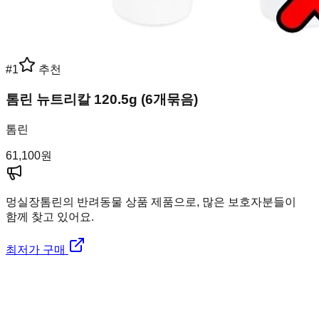
#
1
추천
톰린 뉴트리칼 120.5g (6개묶음)
톰린
61,100
원
멍실장
톰린의 반려동물 상품 제품으로, 많은 보호자분들이
함께 찾고 있어요.
최저가 구매