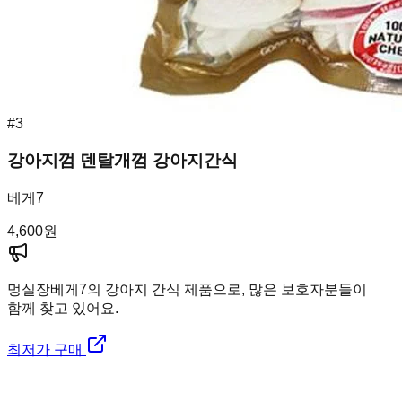
#
3
강아지껌 덴탈개껌 강아지간식
베게7
4,600
원
멍실장
베게7의 강아지 간식 제품으로, 많은 보호자분들이
함께 찾고 있어요.
최저가 구매