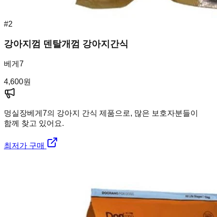
#
2
강아지껌 덴탈개껌 강아지간식
베게7
4,600
원
멍실장
베게7의 강아지 간식 제품으로, 많은 보호자분들이
함께 찾고 있어요.
최저가 구매