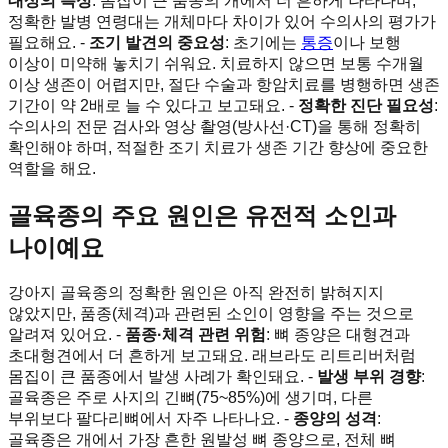
대상의 특성
: 몸집이 큰 품종의 개에서 더 흔하게 나타나며,
정확한 발병 연령대는 개체마다 차이가 있어 수의사의 평가가
필요해요. -
조기 발견의 중요성
: 초기에는
통증
이나 보행
이상이 미약해 놓치기 쉬워요. 치료하지 않으면 보통 수개월
이상 생존이 어렵지만, 절단 수술과 항암치료를 병행하면 생존
기간이 약 2배로 늘 수 있다고 보고돼요. -
정확한 진단 필요성
:
수의사의 전문 검사와 영상 촬영(방사선·CT)을 통해 정확히
확인해야 하며, 적절한 조기 치료가 생존 기간 향상에 중요한
역할을 해요.
골육종의 주요 원인은 유전적 소인과
나이예요
강아지 골육종의 정확한 원인은 아직 완전히 밝혀지지
않았지만, 품종(체격)과 관련된 소인이 영향을 주는 것으로
알려져 있어요. -
품종·체격 관련 위험
: 뼈 종양은 대형견과
초대형견에서 더 흔하게 보고돼요. 래브라도 리트리버처럼
몸집이 큰 품종에서 발생 사례가 확인돼요. -
발생 부위 경향
:
골육종은 주로 사지의 긴뼈(75~85%)에 생기며, 다른
부위보다 팔다리뼈에서 자주 나타나요. -
종양의 성격
:
골육종은 개에서 가장 흔한 원발성 뼈 종양으로, 전체 뼈