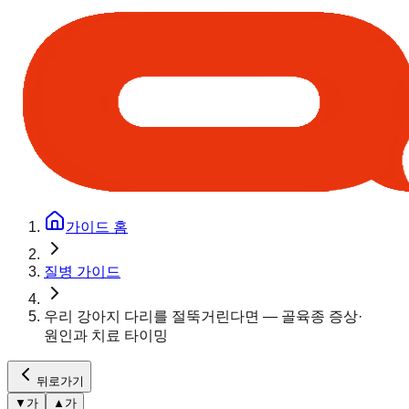
가이드 홈
질병 가이드
우리 강아지 다리를 절뚝거린다면 — 골육종 증상·
원인과 치료 타이밍
뒤로가기
▼
가
▲
가