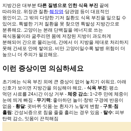
지방간은 대부분
다른 질병으로 인한 식욕 부진
끝에
따라와요. 위장관 질환·
췌장염
·담관염 등이 대표적인
원인이고, 그 밖의 다양한 기저 질환도 식욕 부진을 일으킬 수
있어요. 특별한 기저 질환을 못 찾으면 특발성 지방간으로
분류해요. 고양이는 본래 단백질을 에너지로 쓰는
육식동물이라 굶주리면 몸에 저장된 지방이 과도하게
분해되어 간으로 몰리는데, 간에서 이 지방을 제대로 처리하지
못해 간세포 안에 쌓여요. 비만 고양이일수록 발병 위험이 더
높으니 더 주의가 필요해요.
이런 증상이면 의심하세요
초기에는 식욕 부진 외에 큰 증상이 없어 놓치기 쉬워요. 아래
신호가 보이면 지방간을 의심해야 해요. -
식욕 부진
: 평소
먹던 사료를 24시간 이상 거부 -
체중 감소
: 1~2주 만에 체중이
눈에 띄게 빠짐 -
무기력
: 좋아하던 놀이·창밖 구경에 반응이
없음 -
황달
: 귓바퀴·잇몸·눈 흰자가 노랗게 변함 -
구토·침
흘림
: 간성뇌증으로 침을 줄줄 흘리는 경우 있음 -
탈수
: 피부
탄력 감소, 잇몸이 끈적해짐