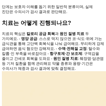
단계는 보호자 이해를 돕기 위한 일반적 분류이며, 실제
진단은 수의사가 검사 결과로 판단해요.
치료는 어떻게 진행되나요?
치료의 핵심은
칼로리 공급 회복
과
원인 질병 치료
두
가지예요. -
영양 공급
: 스스로 먹지 않으면 코·식도·위에 가는
급식관을 통해 고단백 회복식을 나눠 급여해요. 무리하게 강제
급여하면 음식 혐오만 강해져요. -
수액·전해질 교정
: 탈수와
칼륨·인 부족을 바로잡아요 -
항구토제·간 보조제
: 구역감을
줄이고 간세포 회복을 도와요 -
원인 질병 치료
: 췌장염·담관염
등 기저 질환을 함께 관리해요 약물 종류와 용량·기간은
수의사가 체중과 검사 결과에 맞춰 결정해요.