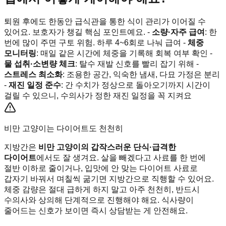
퇴원 후에도 한동안 급식관을 통한 식이 관리가 이어질 수
있어요. 보호자가 챙길 핵심 포인트예요. -
소량·자주 급여
: 한
번에 많이 주면 구토 위험. 하루 4~6회로 나눠 급여 -
체중
모니터링
: 매일 같은 시간에 체중을 기록해 회복 여부 확인 -
물 섭취·소변량 체크
: 탈수 재발 신호를 빨리 잡기 위해 -
스트레스 최소화
: 조용한 공간, 익숙한 냄새, 다묘 가정은 분리
-
재진 일정 준수
: 간 수치가 정상으로 돌아오기까지 시간이
걸릴 수 있으니, 수의사가 정한 재진 일정을 꼭 지켜요
비만 고양이는 다이어트도 천천히
지방간은
비만 고양이의 갑작스러운 단식·급격한
다이어트
에서도 잘 생겨요. 살을 빼겠다고 사료를 한 번에
절반 이하로 줄이거나, 입맛에 안 맞는 다이어트 사료로
갑자기 바꿔서 며칠씩 굶기면 지방간으로 직행할 수 있어요.
체중 감량은 절대 급하게 하지 말고 아주 천천히, 반드시
수의사와 상의해 단계적으로 진행해야 해요. 식사량이
줄어드는 신호가 보이면 즉시 상담받는 게 안전해요.