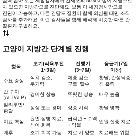
살짝 뽑아 보는 세침검사에서 간세포의 80% 이상이 지방으로
차 있으면 지방간으로 진단해요. 보통 이 세침검사만으로
진단이 가능하고, 다른 간담도 질환이 함께 의심될 때만 조직
검사를 추가해요. 이런 검사들을 함께 해석해 비슷한 다른 간
질환과 구별해요.
고양이 지방간 단계별 진행
초기(식욕부진
진행기
응급기(7일
항목
1~3일)
(3~7일)
이상)
식욕 감소,
체중 감소,
황달, 간성뇌증,
주요 증상
무기력
구토, 탈수
침 흘림
간 수치
경미한 상승
뚜렷한 상승
매우 높음
(ALT/ALP)
빌리루빈/
정상 또는 경미
상승 시작
황달 명확
황달
원인 질병 치료,
급식관 + 수액
치료 핵심
입원 집중 치료
식이 회복
+ 약물
예후
조기 회복 가능
치료 시 양호
치료해도 위험