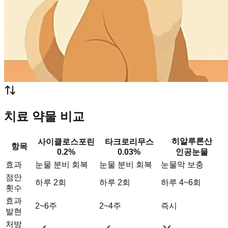
치료 약물 비교
히알루론산
사이클로스포린
타크로리무스
항목
0.2%
0.03%
인공눈물
효과
눈물 분비 회복
눈물 분비 회복
눈물막 보충
점안
하루 2회
하루 2회
하루 4~6회
횟수
효과
2~6주
2~4주
즉시
발현
처방