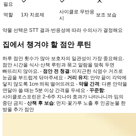
필요
사이클로 무반응
역할
1차 치료제
보조 보습
시
약물 선택은 STT 결과·반응성에 따라 수의사가 결정해요
집에서 챙겨야 할 점안 루틴
하루 점안 횟수가 많아 보호자의 일관성이 가장 중요해요.
점안 시간을 식사·산책 루틴과 묶고 알람을 맞춰 두면
빠뜨리지 않아요. -
점안 전 청결
: 미지근한 식염수 거즈로
눈곱을 부드럽게 닦아주세요 -
거리 유지
: 안약 끝이 각막에
닿지 않도록 1cm 띄워 떨어뜨려요 -
약물 간격
: 다른 안약을
연달아 쓸 때는 5분 이상 간격을 두세요 -
꾸준함
:
사이클로스포린은 2~6주 지나야 효과가 나타나니까 임의
중단 금지 -
산책 후 보습
: 먼지·꽃가루 노출 후 인공눈물 한
방울 추가 점안