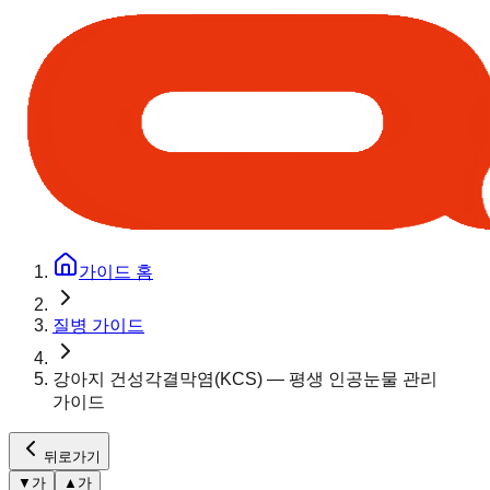
가이드 홈
질병 가이드
강아지 건성각결막염(KCS) — 평생 인공눈물 관리
가이드
뒤로가기
▼
가
▲
가