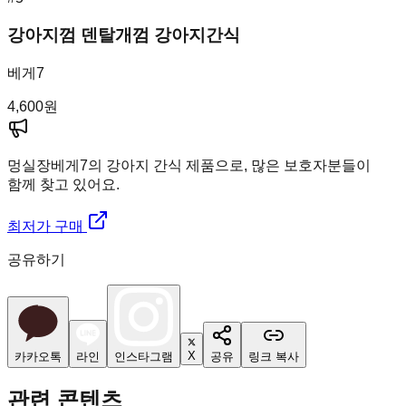
강아지껌 덴탈개껌 강아지간식
베게7
4,600
원
멍실장
베게7의 강아지 간식 제품으로, 많은 보호자분들이
함께 찾고 있어요.
최저가 구매
공유하기
X
카카오톡
라인
인스타그램
공유
링크 복사
관련 콘텐츠