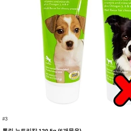
#
3
톰린 뉴트리칼 120.5g (6개묶음)