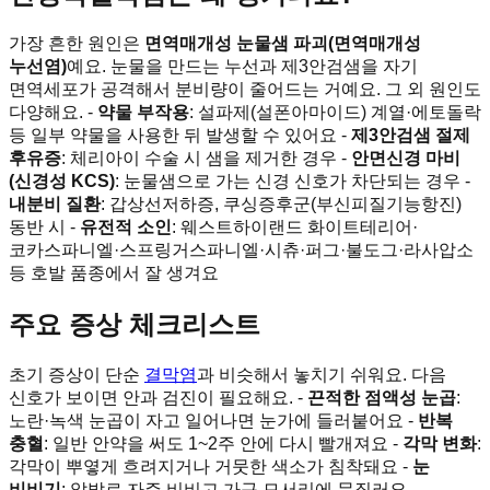
가장 흔한 원인은
면역매개성 눈물샘 파괴(면역매개성
누선염)
예요. 눈물을 만드는 누선과 제3안검샘을 자기
면역세포가 공격해서 분비량이 줄어드는 거예요. 그 외 원인도
다양해요. -
약물 부작용
: 설파제(설폰아마이드) 계열·에토돌락
등 일부 약물을 사용한 뒤 발생할 수 있어요 -
제3안검샘 절제
후유증
: 체리아이 수술 시 샘을 제거한 경우 -
안면신경 마비
(신경성 KCS)
: 눈물샘으로 가는 신경 신호가 차단되는 경우 -
내분비 질환
: 갑상선저하증, 쿠싱증후군(부신피질기능항진)
동반 시 -
유전적 소인
: 웨스트하이랜드 화이트테리어·
코카스파니엘·스프링거스파니엘·시츄·퍼그·불도그·라사압소
등 호발 품종에서 잘 생겨요
주요 증상 체크리스트
초기 증상이 단순
결막염
과 비슷해서 놓치기 쉬워요. 다음
신호가 보이면 안과 검진이 필요해요. -
끈적한 점액성 눈곱
:
노란·녹색 눈곱이 자고 일어나면 눈가에 들러붙어요 -
반복
충혈
: 일반 안약을 써도 1~2주 안에 다시 빨개져요 -
각막 변화
:
각막이 뿌옇게 흐려지거나 거뭇한 색소가 침착돼요 -
눈
비비기
: 앞발로 자주 비비고 가구 모서리에 문질러요 -