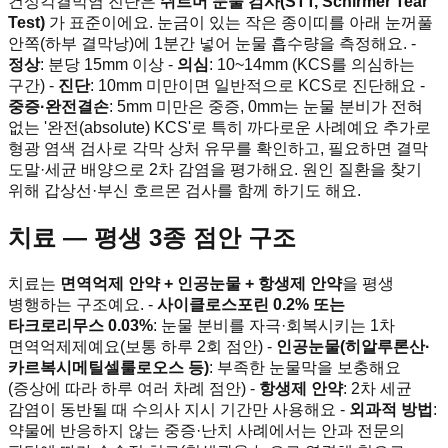
건성각결막염 진단은
쉬르머 눈물 검사(STT, Schirmer Tear
Test)
가 표준이에요. 눈금이 있는 작은 종이띠를 아래 눈꺼풀
안쪽(하부 결막낭)에 1분간 넣어 눈물 흡수량을 측정해요. -
정상
: 분당 15mm 이상 -
의심
: 10~14mm (KCS를 의심하는
구간) -
진단
: 10mm 미만이면 일반적으로 KCS로 진단해요 -
중증·완전결손
: 5mm 미만은 중증, 0mm는 눈물 분비가 전혀
없는 '완전(absolute) KCS'로 특히 까다로운 사례예요 추가로
형광 염색 검사로 각막 상처 유무를 확인하고, 필요하면 결막
도말·세균 배양으로 2차 감염을 평가해요. 원인 질환을 찾기
위해 갑상선·부신 호르몬 검사를 함께 하기도 해요.
치료 — 평생 3종 점안 구조
치료는
면역억제 안약 + 인공눈물 + 항생제 안약
을 평생
병행하는 구조예요. -
사이클로스포린 0.2% 또는
타크로리무스 0.03%
: 눈물 분비를 자극·회복시키는 1차
면역억제제예요(보통 하루 2회 점안) -
인공눈물(히알루론산·
카르복시메틸셀룰로오스 등)
: 부족한 눈물막을 보충해요
(증상에 따라 하루 여러 차례 점안) -
항생제 안약
: 2차 세균
감염이 동반될 때 수의사 지시 기간만 사용해요 -
외과적 방법
:
약물에 반응하지 않는 중증·난치 사례에서는 안과 전문의