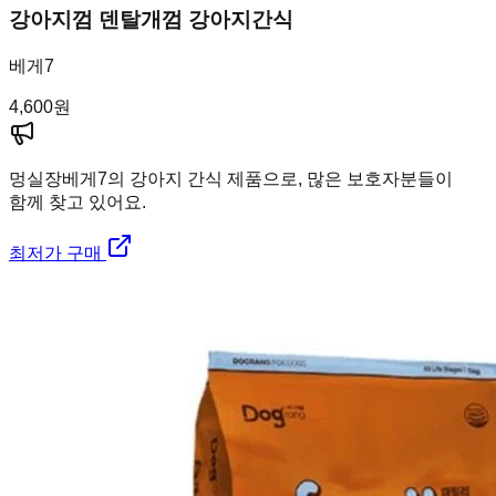
강아지껌 덴탈개껌 강아지간식
베게7
4,600
원
멍실장
베게7의 강아지 간식 제품으로, 많은 보호자분들이
함께 찾고 있어요.
최저가 구매