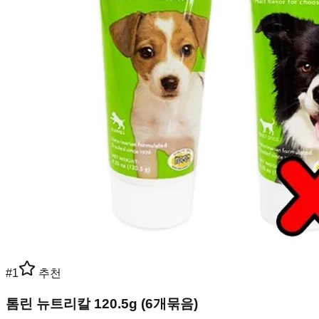
#
1
추천
톰린 뉴트리칼 120.5g (6개묶음)