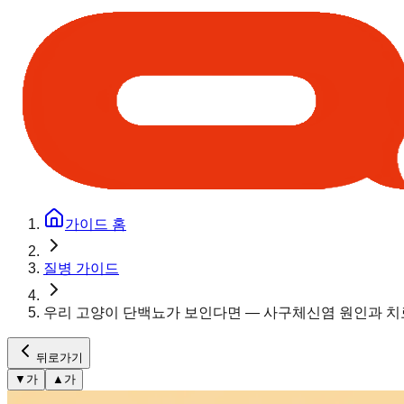
가이드 홈
질병 가이드
우리 고양이 단백뇨가 보인다면 — 사구체신염 원인과 치
뒤로가기
▼
가
▲
가