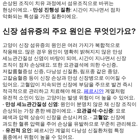
손상된 조직이 치유 과정에서 섬유조직으로 바뀌는
현상이에요. -
만성 진행성 질환
: 시간이 지나면서 점차
악화되는 특성을 가진 질환이에요.
신장 섬유증의 주요 원인은 무엇인가요?
고양이 신장 섬유증의 원인은 여러 가지가 복합적으로
작용해요. 많은 경우 원인이 명확히 밝혀지지 않은 만성
세뇨관간질성 신염이 바탕이 되며, 시간이 지나면서 신장
조직이 점차 손상돼요. 또한 요관결석에 의한 수신증,
저칼륨혈증성 신증, 다낭성 신질환, 림프종 같은 종양,
고칼슘혈증 등이 신장 손상과 만성 신장병으로 이어질 수
있어요. 고혈압이 지속되면 신장에 부담을 주므로 발견 즉시
적극적으로 관리하고 치료해야 해요.
페르시안
계열처럼
유전적 소인이 있는 고양이는 발생 위험이 더 높을 수 있어요.
-
만성 세뇨관간질성 신염
: 원인이 분명치 않은 채 신장 조직이
손상되는 가장 흔한 배경이에요. -
요관결석·수신증
: 요로
폐색과 압력 상승이 신장을 손상시켜요. -
고혈압
: 신장에
과도한 혈류 압력을 주어 손상을 유발하므로 꾸준히 관리해요.
-
유전적 요인
: 페르시안 계열의 다낭성 신질환처럼 특정
품종에서 위험이 높을 수 있어요.