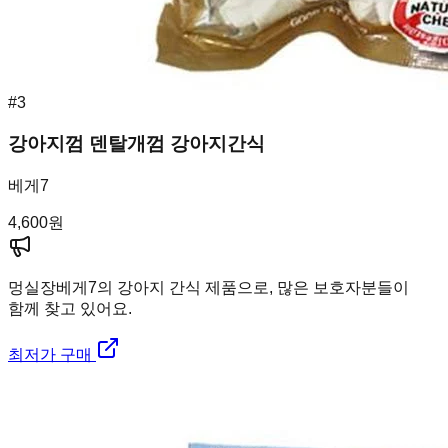
#
3
강아지껌 덴탈개껌 강아지간식
베게7
4,600
원
멍실장
베게7의 강아지 간식 제품으로, 많은 보호자분들이
함께 찾고 있어요.
최저가 구매