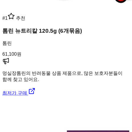
#
1
추천
톰린 뉴트리칼 120.5g (6개묶음)
톰린
61,100
원
멍실장
톰린의 반려동물 상품 제품으로, 많은 보호자분들이
함께 찾고 있어요.
최저가 구매