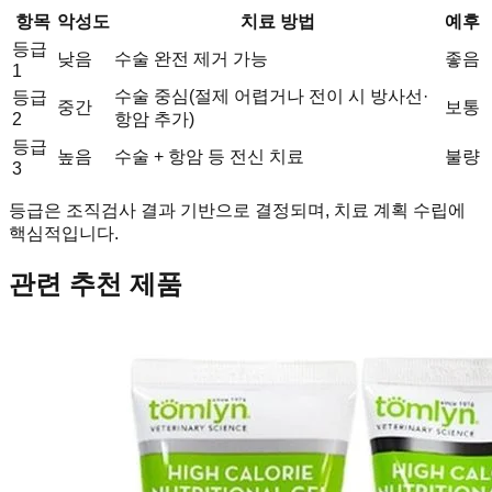
항목
악성도
치료 방법
예후
등급
낮음
수술 완전 제거 가능
좋음
1
수술 중심(절제 어렵거나 전이 시 방사선·
등급
중간
보통
2
항암 추가)
등급
높음
수술 + 항암 등 전신 치료
불량
3
등급은 조직검사 결과 기반으로 결정되며, 치료 계획 수립에
핵심적입니다.
관련 추천 제품