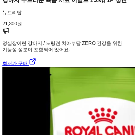
강아지 부드러운 육즙 사료 어덜트 1.2kg 1P 성견
뉴트리탑
21,300
원
멍실장
어린 강아지 / 노령견 치아부담 ZERO 건강을 위한
기능성 성분이 포함되어 있어요.
최저가 구매