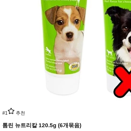
#
1
추천
톰린 뉴트리칼 120.5g (6개묶음)