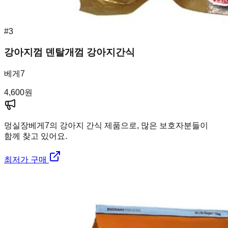
#
3
강아지껌 덴탈개껌 강아지간식
베게7
4,600
원
멍실장
베게7의 강아지 간식 제품으로, 많은 보호자분들이
함께 찾고 있어요.
최저가 구매