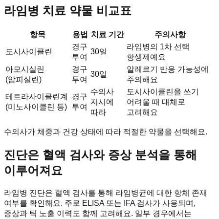
라임병 치료 약물 비교표
항목
용법
치료 기간
주의사항
경구
라임병의 1차 선택
도시사이클린
30일
투여
항생제예요
아모시실린
경구
알레르기 반응 가능성에
30일
(암피실린)
투여
주의해요
수의사
도시사이클린을 쓰기
테트라사이클린계
경구
지시에
어려울 때 대체로
(미노사이클린 등)
투여
따라
고려해요
수의사가 체중과 건강 상태에 따라 적절한 약물을 선택해요.
진단은 혈액 검사와 증상 분석을 통해
이루어져요
라임병 진단은 혈액 검사를 통해 라임병균에 대한 항체 존재
여부를 확인해요. 주로 ELISA 또는 IFA 검사가 사용되며,
증상과 틱 노출 이력도 함께 고려해요. 일부 경우에서는