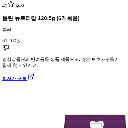
#
1
추천
톰린 뉴트리칼 120.5g (6개묶음)
톰린
61,100
원
멍실장
톰린의 반려동물 상품 제품으로, 많은 보호자분들이
함께 찾고 있어요.
최저가 구매