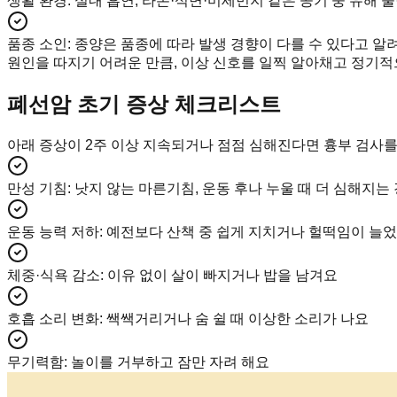
생활 환경
:
실내 흡연, 라돈·석면·미세먼지 같은 공기 중 유해
품종 소인
:
종양은 품종에 따라 발생 경향이 다를 수 있다고 알려
원인을 따지기 어려운 만큼, 이상 신호를 일찍 알아채고 정기적
폐선암 초기 증상 체크리스트
아래 증상이 2주 이상 지속되거나 점점 심해진다면 흉부 검사를
만성 기침
:
낫지 않는 마른기침, 운동 후나 누울 때 더 심해지는
운동 능력 저하
:
예전보다 산책 중 쉽게 지치거나 헐떡임이 늘
체중·식욕 감소
:
이유 없이 살이 빠지거나 밥을 남겨요
호흡 소리 변화
:
쌕쌕거리거나 숨 쉴 때 이상한 소리가 나요
무기력함
:
놀이를 거부하고 잠만 자려 해요