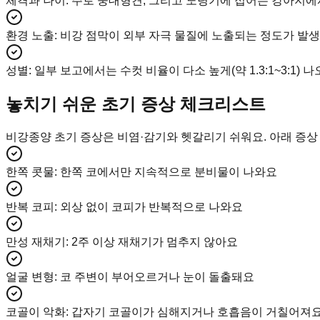
체격과 나이
:
주로 중대형견, 그리고 노령기에 접어든 강아지에
환경 노출
:
비강 점막이 외부 자극 물질에 노출되는 정도가 발생
성별
:
일부 보고에서는 수컷 비율이 다소 높게(약 1.3:1~3:1
놓치기 쉬운 초기 증상 체크리스트
비강종양 초기 증상은 비염·감기와 헷갈리기 쉬워요. 아래 증상 
한쪽 콧물
:
한쪽 코에서만 지속적으로 분비물이 나와요
반복 코피
:
외상 없이 코피가 반복적으로 나와요
만성 재채기
:
2주 이상 재채기가 멈추지 않아요
얼굴 변형
:
코 주변이 부어오르거나 눈이 돌출돼요
코골이 악화
:
갑자기 코골이가 심해지거나 호흡음이 거칠어져