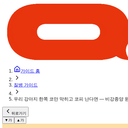
가이드 홈
질병 가이드
우리 강아지 한쪽 코만 막히고 코피 난다면 — 비강종양 
뒤로가기
▼
가
▲
가