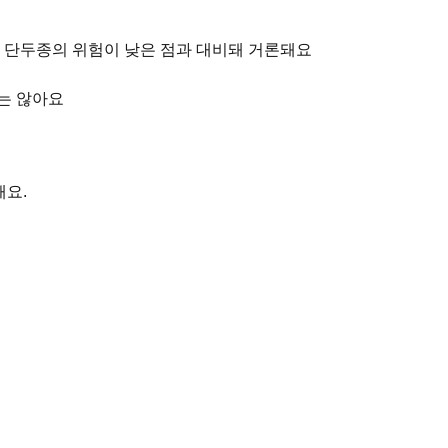
은 단두종의 위험이 낮은 점과 대비돼 거론돼요
지는 않아요
해요.