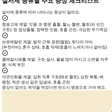
살서제 종류별 주요 증상 체크리스트
살서제 종류에 따라 나타나는 증상이 달라요.
항응고제 계열
:
잇몸·코·항문 출혈, 혈뇨·혈변, 혈토(피 섞인
구토), 멍·점상출혈, 창백한 잇몸, 호흡 곤란, 극심한 무기력감
브로메탈린 계열
:
발작·근육 경련(떨림), 뒷다리 마비
(부전마비), 혼수 상태, 호흡 억제(호흡이 느려지거나 얕아짐)
콜레칼시페롤 계열
:
구토·설사, 물을 많이 마시고 소변을 자주
봄, 식욕 부진
아연인화물 계열
:
섭취 직후 구토(때로 혈토), 심한 복통, 배
팽창, 썩은 생선 같은 입냄새, 호흡 곤란
증상이 없어도 쥐약을 먹었다면 반드시 병원으로 가야 해요.