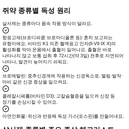
쥐약 종류별 독성 원리
살서제는 종류마다 몸속 작용 방식이 달라요.
항응고제(브로디파쿰·브로마디올론 등)
:
흔히 보고되는
유형이에요. 비타민 K1 의존 혈액응고 인자(II·VII·IX·X)의
활성화를 막아 온몸에서 출혈이 일어나요. 출혈은 바로
나타나지 않고 보통 섭취 후 72시간(약 3일) 전후로 지연되어
나타나, 발견이 늦어지기 쉬워요.
브로메탈린
:
중추신경계에 작용하는 신경독소로, 떨림·발작·
마비 같은 신경 증상을 일으켜요.
콜레칼시페롤(비타민 D3)
:
고칼슘혈증을 일으켜 신장 등
장기를 손상시킬 수 있어요.
아연인화물
:
위산과 반응해 독성 가스(포스핀)를 만들어내요.