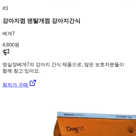
#
3
강아지껌 덴탈개껌 강아지간식
베게7
4,600
원
멍실장
베게7의 강아지 간식 제품으로, 많은 보호자분들이
함께 찾고 있어요.
최저가 구매