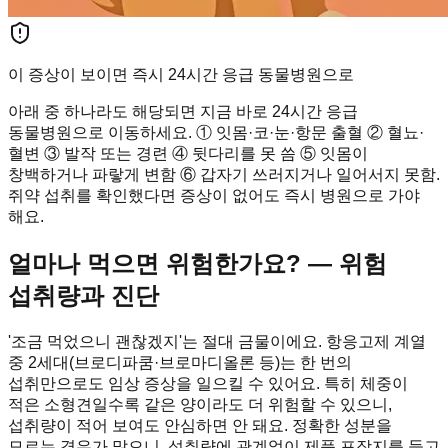
이 증상이 보이면 즉시 24시간 응급 동물병원으로
아래 중 하나라도 해당되면 지금 바로 24시간 응급
동물병원으로 이동하세요. ① 잇몸·코·눈·항문 출혈 ② 혈뇨·
혈변 ③ 발작 또는 경련 ④ 뒷다리를 못 씀 ⑤ 잇몸이
창백하거나 파랗게 변함 ⑥ 갑자기 쓰러지거나 일어서지 못함.
쥐약 섭취를 확인했다면 증상이 없어도 즉시 병원으로 가야
해요.
얼마나 먹으면 위험한가요? — 위험
섭취량과 진단
'조금 먹었으니 괜찮겠지'는 절대 금물이에요. 항응고제 계열
중 2세대(브로디파쿰·브로마디올론 등)는 한 번의
섭취만으로도 임상 증상을 일으킬 수 있어요. 특히 체중이
적은 소형견일수록 같은 양이라도 더 위험할 수 있으니,
섭취량이 적어 보여도 안심하면 안 돼요. 정확한 성분을
모르는 경우가 많으니, 섭취량에 관계없이 제품 포장지를 들고