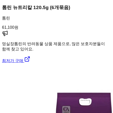
톰린 뉴트리칼 120.5g (6개묶음)
톰린
61,100
원
멍실장
톰린의 반려동물 상품 제품으로, 많은 보호자분들이
함께 찾고 있어요.
최저가 구매