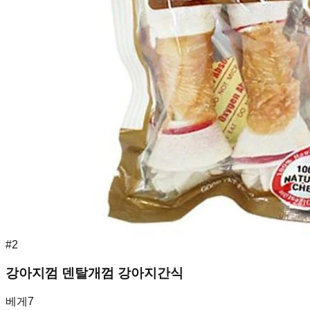
#
2
강아지껌 덴탈개껌 강아지간식
베게7