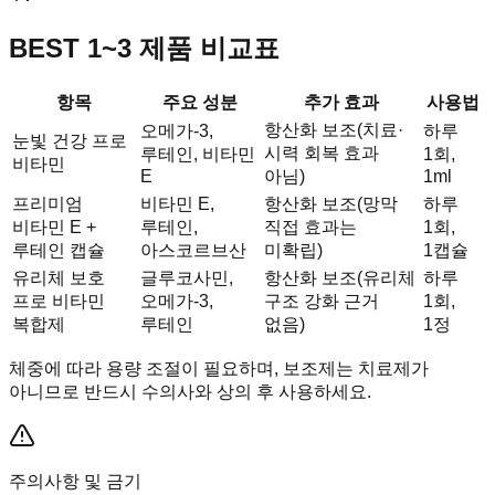
BEST 1~3 제품 비교표
항목
주요 성분
추가 효과
사용법
항산화 보조(치료·
오메가-3,
하루
눈빛 건강 프로
시력 회복 효과
루테인, 비타민
1회,
비타민
E
아님)
1ml
프리미엄
비타민 E,
항산화 보조(망막
하루
비타민 E +
루테인,
직접 효과는
1회,
루테인 캡슐
아스코르브산
미확립)
1캡슐
유리체 보호
글루코사민,
항산화 보조(유리체
하루
프로 비타민
오메가-3,
구조 강화 근거
1회,
복합제
루테인
없음)
1정
체중에 따라 용량 조절이 필요하며, 보조제는 치료제가
아니므로 반드시 수의사와 상의 후 사용하세요.
주의사항 및 금기