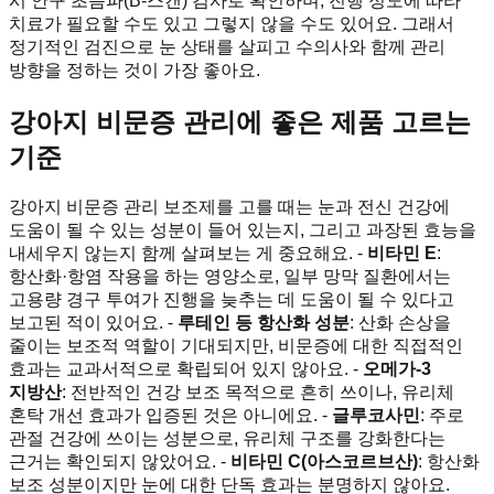
시 안구 초음파(B-스캔) 검사로 확인하며, 진행 정도에 따라
치료가 필요할 수도 있고 그렇지 않을 수도 있어요. 그래서
정기적인 검진으로 눈 상태를 살피고 수의사와 함께 관리
방향을 정하는 것이 가장 좋아요.
강아지 비문증 관리에 좋은 제품 고르는
기준
강아지 비문증 관리 보조제를 고를 때는 눈과 전신 건강에
도움이 될 수 있는 성분이 들어 있는지, 그리고 과장된 효능을
내세우지 않는지 함께 살펴보는 게 중요해요. -
비타민 E
:
항산화·항염 작용을 하는 영양소로, 일부 망막 질환에서는
고용량 경구 투여가 진행을 늦추는 데 도움이 될 수 있다고
보고된 적이 있어요. -
루테인 등 항산화 성분
: 산화 손상을
줄이는 보조적 역할이 기대되지만, 비문증에 대한 직접적인
효과는 교과서적으로 확립되어 있지 않아요. -
오메가-3
지방산
: 전반적인 건강 보조 목적으로 흔히 쓰이나, 유리체
혼탁 개선 효과가 입증된 것은 아니에요. -
글루코사민
: 주로
관절 건강에 쓰이는 성분으로, 유리체 구조를 강화한다는
근거는 확인되지 않았어요. -
비타민 C(아스코르브산)
: 항산화
보조 성분이지만 눈에 대한 단독 효과는 분명하지 않아요.