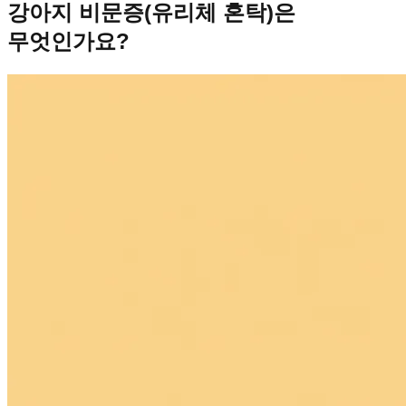
강아지 비문증(유리체 혼탁)은
무엇인가요?