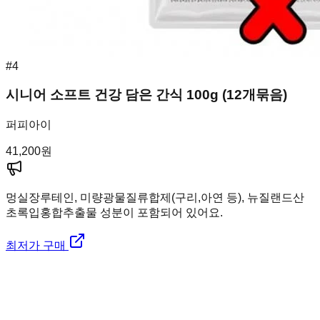
#
4
시니어 소프트 건강 담은 간식 100g (12개묶음)
퍼피아이
41,200
원
멍실장
루테인, 미량광물질류합제(구리,아연 등), 뉴질랜드산
초록입홍합추출물 성분이 포함되어 있어요.
최저가 구매