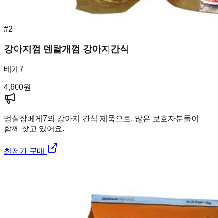
#
2
강아지껌 덴탈개껌 강아지간식
베게7
4,600
원
멍실장
베게7의 강아지 간식 제품으로, 많은 보호자분들이
함께 찾고 있어요.
최저가 구매