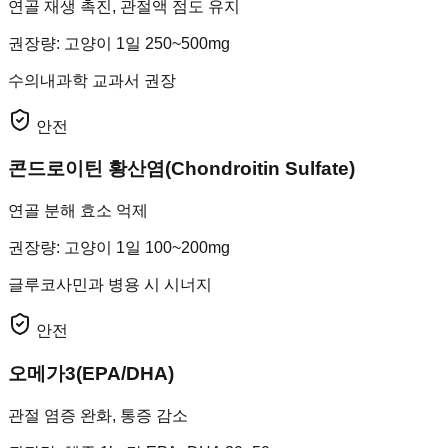
연골 재생 촉진, 관절액 점도 유지
권장량
:
고양이 1일 250~500mg
수의내과학 교과서 권장
안전
콘드로이틴 황산염(Chondroitin Sulfate)
연골 분해 효소 억제
권장량
:
고양이 1일 100~200mg
글루코사민과 병용 시 시너지
안전
오메가3(EPA/DHA)
관절 염증 완화, 통증 감소