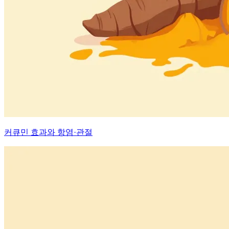
커큐민 효과와 항염·관절