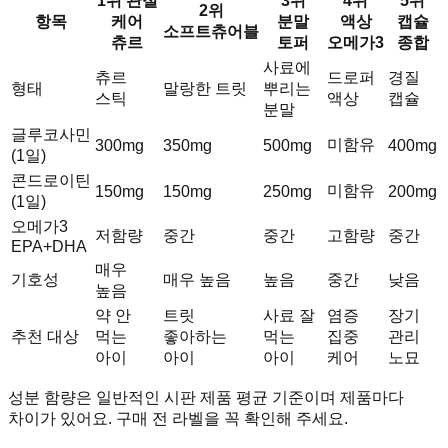
1위 관절
3위
4위
5위
2위
항목
케어
분말
액상
캡슐
소프트츄어블
츄르
토퍼
오메가3
종합
사료에
츄르
드로퍼
경질
형태
말랑한 트릿
뿌리는
스틱
액상
캡슐
분말
글루코사민
미함유
300mg
350mg
500mg
400mg
(1일)
콘드로이틴
미함유
150mg
150mg
250mg
200mg
(1일)
오메가3
저함량
중간
중간
고함량
중간
EPA+DHA
매우
기호성
매우 높음
높음
중간
낮음
높음
약 안
트릿
사료 잘
염증
장기
추천 대상
먹는
좋아하는
먹는
집중
관리
아이
아이
아이
케어
노묘
성분 함량은 일반적인 시판 제품 평균 기준이며 제품마다
차이가 있어요. 구매 전 라벨을 꼭 확인해 주세요.