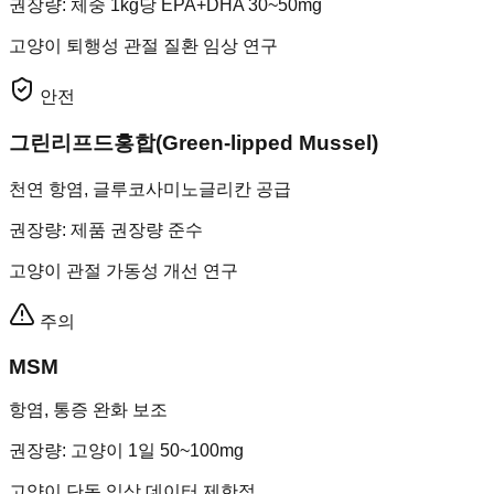
권장량
:
체중 1kg당 EPA+DHA 30~50mg
고양이 퇴행성 관절 질환 임상 연구
안전
그린리프드홍합(Green-lipped Mussel)
천연 항염, 글루코사미노글리칸 공급
권장량
:
제품 권장량 준수
고양이 관절 가동성 개선 연구
주의
MSM
항염, 통증 완화 보조
권장량
:
고양이 1일 50~100mg
고양이 단독 임상 데이터 제한적