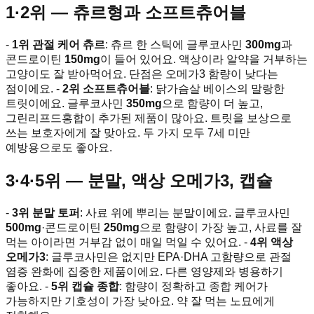
1·2위 — 츄르형과 소프트츄어블
-
1위 관절 케어 츄르
: 츄르 한 스틱에 글루코사민
300mg
과
콘드로이틴
150mg
이 들어 있어요. 액상이라 알약을 거부하는
고양이도 잘 받아먹어요. 단점은 오메가3 함량이 낮다는
점이에요. -
2위 소프트츄어블
: 닭가슴살 베이스의 말랑한
트릿이에요. 글루코사민
350mg
으로 함량이 더 높고,
그린리프드홍합이 추가된 제품이 많아요. 트릿을 보상으로
쓰는 보호자에게 잘 맞아요. 두 가지 모두 7세 미만
예방용으로도 좋아요.
3·4·5위 — 분말, 액상 오메가3, 캡슐
-
3위 분말 토퍼
: 사료 위에 뿌리는 분말이에요. 글루코사민
500mg
·콘드로이틴
250mg
으로 함량이 가장 높고, 사료를 잘
먹는 아이라면 거부감 없이 매일 먹일 수 있어요. -
4위 액상
오메가3
: 글루코사민은 없지만 EPA·DHA 고함량으로 관절
염증 완화에 집중한 제품이에요. 다른 영양제와 병용하기
좋아요. -
5위 캡슐 종합
: 함량이 정확하고 종합 케어가
가능하지만 기호성이 가장 낮아요. 약 잘 먹는 노묘에게