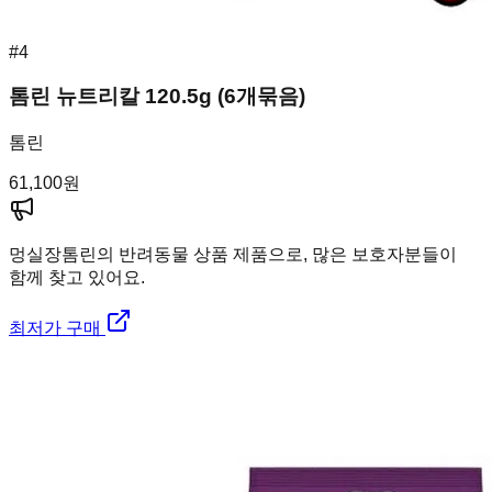
#
4
톰린 뉴트리칼 120.5g (6개묶음)
톰린
61,100
원
멍실장
톰린의 반려동물 상품 제품으로, 많은 보호자분들이
함께 찾고 있어요.
최저가 구매