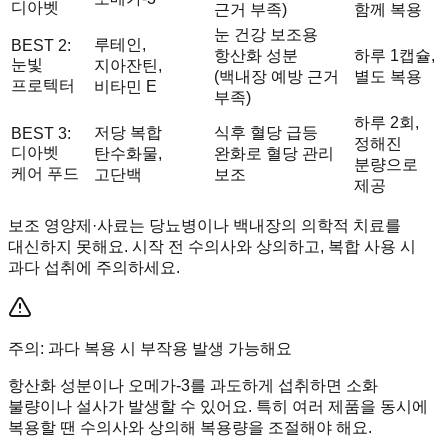
디아벳
근거 부족)
함께 복용
눈 건강 보조용
루테인,
BEST 2:
항산화 성분
하루 1캡슐,
눈빛
지아잔틴,
(백내장 예방 근거
별도 복용
프로텍터
비타민 E
부족)
하루 2회,
저당 복합
식후 혈당 급등
BEST 3:
정해진
디아벳
탄수화물,
완화로 혈당 관리
분량으로
케어 푸드
고단백
보조
제공
보조 영양제·사료는 당뇨병이나 백내장의 의학적 치료를
대신하지 못해요. 시작 전 수의사와 상의하고, 복합 사용 시
과다 섭취에 주의하세요.
주의: 과다 복용 시 부작용 발생 가능해요
항산화 성분이나 오메가-3를 과도하게 섭취하면 소화
불량이나 설사가 발생할 수 있어요. 특히 여러 제품을 동시에
복용할 땐 수의사와 상의해 복용량을 조절해야 해요.