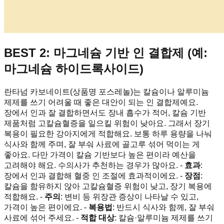
BEST 2: 마그네슘 기반 인 결합제 (예:
마그네슘 하이드록사이드)
란타넘 카보네이트(상품명 포스레놀)는 칼슘이나 알루미늄
제제를 쓰기 어려울 때 좋은 대안이 되는 인 결합제예요.
장에서 인과 잘 결합하면서도 장내 흡수가 적어, 칼슘 기반
제품처럼 고칼슘혈증을 일으킬 위험이 낮아요. 그래서 장기
복용이 필요한 강아지에게 적합해요. 보통 하루 용량을 나눠
식사와 함께 주며, 잘 부숴 사료에 골고루 섞어 먹이는 게
좋아요. 다만 가격이 칼슘 기반보다 높은 편이라 예산을
고려해야 해요. 수의사가 추천하는 경우가 많아요. -
효과
:
장에서 인과 결합해 혈중 인 조절에 효과적이에요. -
장점
:
칼슘을 함유하지 않아 고칼슘혈증 위험이 낮고, 장기 복용에
적합해요. -
주의
: 변비 등 위장관 증상이 나타날 수 있고,
가격이 높은 편이에요. -
복용법
: 반드시 식사와 함께, 잘 부숴
사료에 섞어 주세요. -
적합 대상
: 칼슘·알루미늄 제제를 쓰기