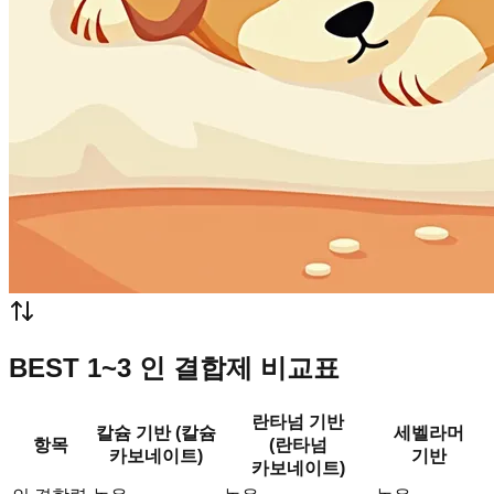
BEST 1~3 인 결합제 비교표
란타넘 기반
칼슘 기반 (칼슘
세벨라머
항목
(란타넘
카보네이트)
기반
카보네이트)