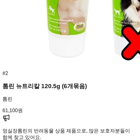
#
2
톰린 뉴트리칼 120.5g (6개묶음)
톰린
61,100
원
멍실장
톰린의 반려동물 상품 제품으로, 많은 보호자분들이
함께 찾고 있어요.