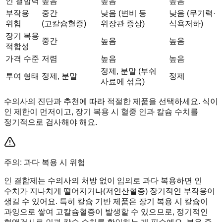
인 결합력
높음
높음
높음
부작용
중간
낮음 (변비 등
낮음 (무기력·
위험
(고칼슘혈증)
위장관 증상)
식욕저하)
장기 복용
중간
높음
높음
적합성
가격 수준
저렴
높음
높음
정제, 분말 (부숴
투여 형태
정제, 분말
정제
사료에 섞음)
수의사의 진단과 추천에 따라 적절한 제품을 선택하세요. 식이
인 제한이 먼저이고, 장기 복용 시 혈중 인과 칼슘 수치를
정기적으로 검사해야 해요.
주의: 과다 복용 시 위험
인 결합제는 수의사의 처방 없이 임의로 과다 복용하면 인
수치가 지나치게 떨어지거나(저인산혈증) 장기적인 부작용이
생길 수 있어요. 특히 칼슘 기반 제품은 장기 복용 시 칼슘이
과잉으로 쌓여 고칼슘혈증이 발생할 수 있으므로, 정기적인