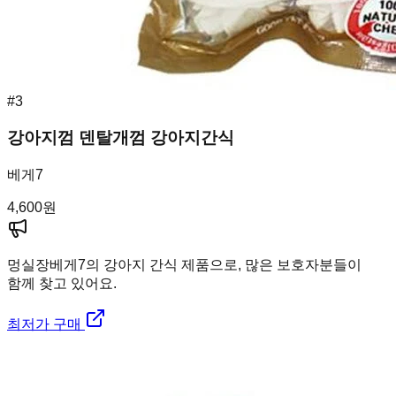
#
3
강아지껌 덴탈개껌 강아지간식
베게7
4,600
원
멍실장
베게7의 강아지 간식 제품으로, 많은 보호자분들이
함께 찾고 있어요.
최저가 구매