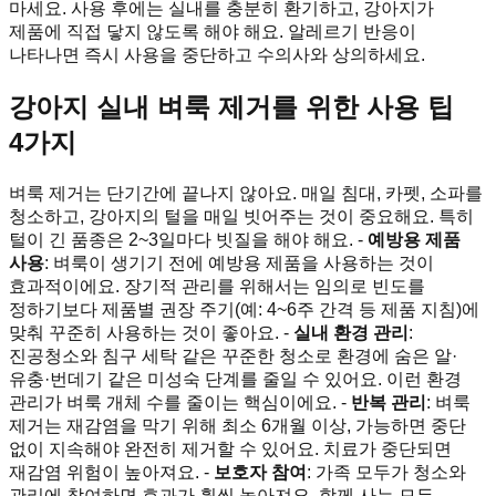
마세요. 사용 후에는 실내를 충분히 환기하고, 강아지가
제품에 직접 닿지 않도록 해야 해요. 알레르기 반응이
나타나면 즉시 사용을 중단하고 수의사와 상의하세요.
강아지 실내 벼룩 제거를 위한 사용 팁
4가지
벼룩 제거는 단기간에 끝나지 않아요. 매일 침대, 카펫, 소파를
청소하고, 강아지의 털을 매일 빗어주는 것이 중요해요. 특히
털이 긴 품종은 2~3일마다 빗질을 해야 해요. -
예방용 제품
사용
: 벼룩이 생기기 전에 예방용 제품을 사용하는 것이
효과적이에요. 장기적 관리를 위해서는 임의로 빈도를
정하기보다 제품별 권장 주기(예: 4~6주 간격 등 제품 지침)에
맞춰 꾸준히 사용하는 것이 좋아요. -
실내 환경 관리
:
진공청소와 침구 세탁 같은 꾸준한 청소로 환경에 숨은 알·
유충·번데기 같은 미성숙 단계를 줄일 수 있어요. 이런 환경
관리가 벼룩 개체 수를 줄이는 핵심이에요. -
반복 관리
: 벼룩
제거는 재감염을 막기 위해 최소 6개월 이상, 가능하면 중단
없이 지속해야 완전히 제거할 수 있어요. 치료가 중단되면
재감염 위험이 높아져요. -
보호자 참여
: 가족 모두가 청소와
관리에 참여하면 효과가 훨씬 높아져요. 함께 사는 모든