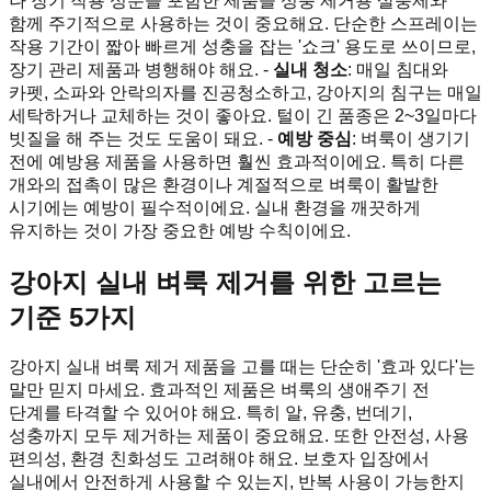
나 장기 작용 성분을 포함한 제품을 성충 제거용 살충제와
함께 주기적으로 사용하는 것이 중요해요. 단순한 스프레이는
작용 기간이 짧아 빠르게 성충을 잡는 '쇼크' 용도로 쓰이므로,
장기 관리 제품과 병행해야 해요. -
실내 청소
: 매일 침대와
카펫, 소파와 안락의자를 진공청소하고, 강아지의 침구는 매일
세탁하거나 교체하는 것이 좋아요. 털이 긴 품종은 2~3일마다
빗질을 해 주는 것도 도움이 돼요. -
예방 중심
: 벼룩이 생기기
전에 예방용 제품을 사용하면 훨씬 효과적이에요. 특히 다른
개와의 접촉이 많은 환경이나 계절적으로 벼룩이 활발한
시기에는 예방이 필수적이에요. 실내 환경을 깨끗하게
유지하는 것이 가장 중요한 예방 수칙이에요.
강아지 실내 벼룩 제거를 위한 고르는
기준 5가지
강아지 실내 벼룩 제거 제품을 고를 때는 단순히 '효과 있다'는
말만 믿지 마세요. 효과적인 제품은 벼룩의 생애주기 전
단계를 타격할 수 있어야 해요. 특히 알, 유충, 번데기,
성충까지 모두 제거하는 제품이 중요해요. 또한 안전성, 사용
편의성, 환경 친화성도 고려해야 해요. 보호자 입장에서
실내에서 안전하게 사용할 수 있는지, 반복 사용이 가능한지