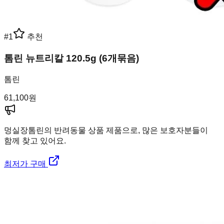
#
1
추천
톰린 뉴트리칼 120.5g (6개묶음)
톰린
61,100
원
멍실장
톰린의 반려동물 상품 제품으로, 많은 보호자분들이
함께 찾고 있어요.
최저가 구매