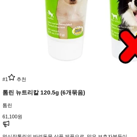
#
1
추천
톰린 뉴트리칼 120.5g (6개묶음)
톰린
61,100
원
멍실장
톰린의 반려동물 상품 제품으로, 많은 보호자분들이