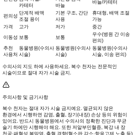
바늘/카테터
카테터
바늘
단계적 배액
기본 구조, 간단
휴대형, 배액 조절
편의성
조절 용이
사용
가능
가격
고가
저가
중간
우수(병원 간 이송
이동성
보통
보통
편의)
추천
동물병원(수의사
동물병원(수의사
동물병원(수의사
사용처
시술)
시술)
시술, 이송 편의)
수의사의 지도 하에 사용하세요. 복수 천자는 전문적인
시술이므로 절대 자가 시술 금지.
주의사항 및 금기사항
복수 천자는 절대 자가 시술 금지예요. 멸균되지 않은
환경에서 시행하면 감염, 출혈, 장기(내장) 손상 등의 위험이
있어요. 반드시 동물병원에서 수의사의 정확한 진단과 무균
술기 하에만 시행해야 해요. 또한 저알부민혈증, 복강 내 장
천공·패혈성 복막염, 출혈 경향(혈소판 감소·항응고제 노출 등)