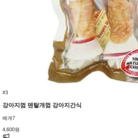
#
3
강아지껌 덴탈개껌 강아지간식
베게7
4,600
원