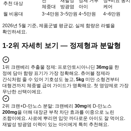
전
재발성
정제 거부
장+비뇨 동시
추천 대상
체중대
방광염
아이
케어
월 비용대
3~4만원
3~5만원
4~5만원
4~6만원
2026년 5월 기준, 제품군별 평균값. 실제 함량은 라벨을
확인하세요.
1·2위 자세히 보기 — 정제형과 분말형
1위 크랜베리 추출물 정제
:
프로안토시아니딘
36mg
을 한
정에 담아 함량 표기가 가장 정확해요. 츄어블 정제라
간식처럼 줄 수 있어 기호성도 높고,
5kg
미만 소형견부터
대형견까지 체중별 급여 가이드가 명확해요. 첫 영양제로 가장
무난한 선택이에요.
2위 크랜+D-만노스 분말
:
크랜베리
30mg
에 D-만노스
200mg
을 더해 대장균 부착 차단 효과를 이중으로 노린
조합이에요. 사료에 뿌리면 입맛 까다로운 아이도 잘 먹어요.
재발성 방광염 이력이 있는 아이에게 특히 추천해요.