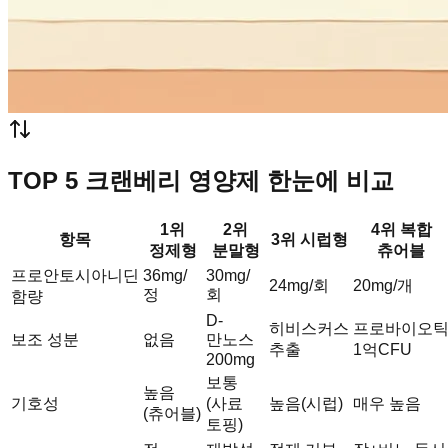
TOP 5 크랜베리 영양제 한눈에 비교
1위
2위
4위 복합
항목
3위 시럽형
정제형
분말형
츄어블
프로안토시아니딘
36mg/
30mg/
24mg/회
20mg/개
정
회
함량
D-
히비스커스
프로바이오
보조 성분
없음
만노스
추출
1억CFU
200mg
보통
높음
기호성
(사료
높음(시럽)
매우 높음
(츄어블)
토핑)