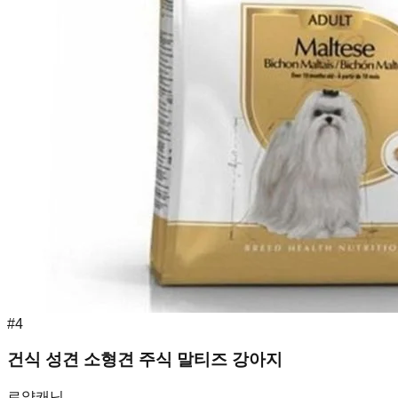
#
4
건식 성견 소형견 주식 말티즈 강아지
로얄캐닌