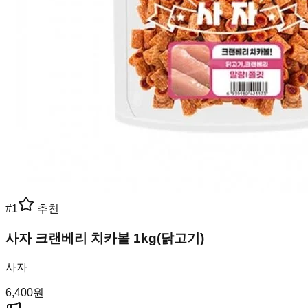
#
1
추천
사자 크랜베리 치카볼 1kg(닭고기)
사자
6,400
원