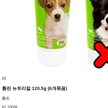
#
2
톰린 뉴트리칼 120.5g (6개묶음)
톰린
61,100
원