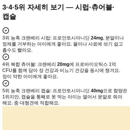
3·4·5위 자세히 보기 — 시럽·츄어블·
캡슐
3위 농축 크랜베리 시럽
:
프로안토시아니딘
24mg
, 분말이나
정제를 거부하는 아이에게 좋아요. 물이나 사료에 섞기 쉽고
흡수도 빨라요.
4위 복합 츄어블
:
크랜베리
20mg
에 프로바이오틱스 1억
CFU를 함께 담아 장 건강과 비뇨기 건강을 동시에 챙겨요.
장이 약한 아이에게 좋아요.
5위 농축 크랜베리 캡슐
:
프로안토시아니딘
40mg
으로 함량은
1위지만, 캡슐을 통째로 못 먹는 아이는 열어서 분말로 줘야
해요. 중·대형견에 적합해요.