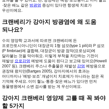
효과를 볼 수 있어요. 단, 영양제는 예방·보조용이고 이미 혈뇨
·잦은 배뇨 같은
방광염
증상이 있다면 항생제 치료가
우선이에요.
크랜베리가 강아지 방광염에 왜 도움
되나요?
수의 영양학 교과서에 따르면 크랜베리에 든
프로안토시아니딘이 대장균의 1형 섬모(type 1 pili)와 P 섬모
(P fimbriae)에 결합해, 대장균이 방광 점막(요로상피)에
달라붙는 것을 막아줘요. 이렇게 부착을 차단하는 기전이
재발성
요로감염
예방에 도움이 된다고 보고돼 있어요(Howell
2007 등). 크랜베리 주스나 추출물은 재발성
감염
예방용으로
권장돼 왔지만(Bartges 2005), 강아지에서의 효과는
어디까지나 '예방·보조' 개념이지 치료제가 아니라는 점은 꼭
기억해 주세요. 이미 혈뇨·통증·잦은 배뇨가 있다면 먼저
동물병원에서 소변 검사를 받는 게 우선이에요.
강아지 크랜베리 영양제 고를 때 꼭 봐야
할 5가지