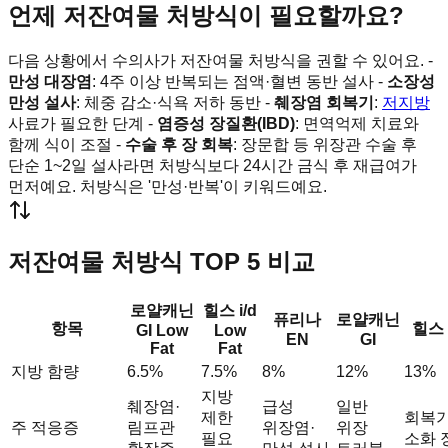
언제 저잔여물 처방식이 필요할까요?
다음 상황에서 수의사가 저잔여물 처방식을 권할 수 있어요. -
만성 대장염
: 4주 이상 반복되는 점액·혈변 동반 설사 -
소장성
만성 설사
: 체중 감소·식욕 저하 동반 -
췌장염 회복기
:
저지방
사료가 필요한 단계 -
염증성 장질환(IBD)
: 면역억제 치료와
함께 식이 조절 -
수술 후 장 회복
: 장문합 등 위장관 수술 후
단순 1~2일 설사라면 처방식보다 24시간 금식 후 재급여가
먼저예요. 처방식은 '만성·반복'이 키워드예요.
저잔여물 처방식 TOP 5 비교
로얄캐닌
힐스 i/d
퓨리나
로얄캐닌
항목
힐스 i
GI Low
Low
EN
GI
Fat
Fat
지방 함량
6.5%
7.5%
8%
12%
13%
지방
췌장염·
급성
일반
제한
회복기
주 적응증
림프관
위장염·
위장
필요
소화 