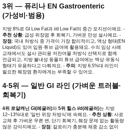
3위 — 퓨리나 EN Gastroenteric
(가성비·범용)
지방 8%로 GI Low Fat과 i/d Low Fat의 중간 포지션이에요. -
추천 상황
: 급성 위장염 후 회복기, 가벼운 만성 설사예요. -
장점
: 국내 처방식 중 가격이 가장 합리적이고, 액상 형태(EN
Liquid)도 있어 입원·튜브 급여에 활용돼요. 수의 임상 사례
교재에서도 설사 관리용 저잔여물 처방식 선택지로 함께
언급되고, 지방 불내성 동물의 튜브 급여에는 액상·유동식
형태가 유용하다고 다뤄져요. -
주의
: 지방 6.5%대 라인이
필요한 췌장염 환자에게는 부족할 수 있어요.
4·5위 — 일반 GI 라인 (가벼운 트러블·
회복기)
4위 로얄캐닌 GI(레귤러)
와
5위 힐스 i/d(레귤러)
는 지방
12~13%대로 '일반 위장 처방식'에 속해요. -
추천 상황
: 사료
교체 후 가벼운 무른 변, 단기 회복기, 췌장 문제 없는 활동량
많은 강아지예요. -
장점
: 칼로리가 충분해 체중 감소 없이