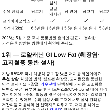
확장증
만성 설사
트러블
설사
달걀·
주요 단백질
닭고기
닭·연어
닭고기
닭고
돼지간
프리바이오틱스
가격대(2kg)
6.5만원대
6만원대
5.5만원대
6만원대
5.8
2026년 5월 기준 국내 동물병원·온라인 평균가. 정확한
가격은 처방받는 병원에서 확인해 주세요.
1위 — 로얄캐닌 GI Low Fat (췌장염·
고지혈증 동반 설사)
지방 6.5%로 국내 처방식 중 가장 낮은 저지방 라인이에요. -
추천 상황
: 췌장염 병력, 림프관 확장증, 고지혈증을 동반한
만성 설사예요. -
장점
:
가수분해
단백질에 가까운 고소화율
단백질 구성, 풍부한 프리바이오틱스(MOS·FOS)로 대장 환경
개선이에요. -
주의
: 활동량 많은 어린 강아지에게는 칼로리가
부족할 수 있어요. 수의 임상 사례 교재에서도 설사 관리용
저잔여물 처방식의 한 선택지로 다뤄지고, 저지방 식이는
림프관 확장증(단백 소실성
장병증
) 관리에서 초기