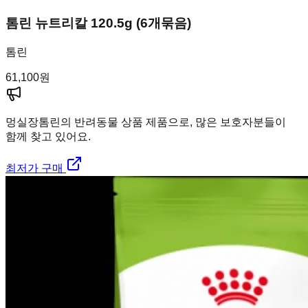
톰린 뉴트리칼 120.5g (6개묶음)
톰린
61,100
원
멍실장
톰린의 반려동물 상품 제품으로, 많은 보호자분들이
함께 찾고 있어요.
최저가 구매