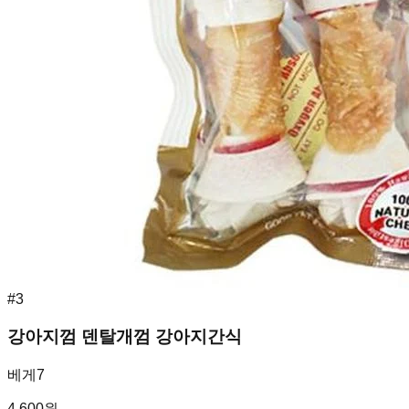
#
3
강아지껌 덴탈개껌 강아지간식
베게7
4,600
원