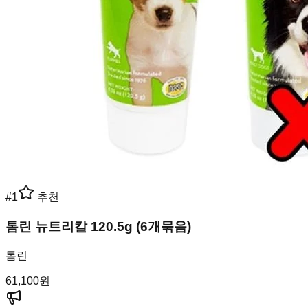
#
1
추천
톰린 뉴트리칼 120.5g (6개묶음)
톰린
61,100
원