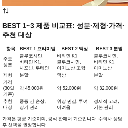
BEST 1~3 제품 비교표: 성분·제형·가격·
추천 대상
항목
BEST 1 프리미엄
BEST 2 액상
BEST 3 분말
글루코사민,
비타민 K1,
글루코사민,
주요
비타민 K1,
글루코사민,
비타민 K1,
성분
사포닌, 루테인
아미노산 조합
아미노산
제형
분말
액상
분말
가격
(30일
약 45,000원
약 52,000원
약 32,000원
기준)
추천
중증 간 손상,
위장 민감, 투여
경제적 고려,
대상
장기 관리
어려움
기본 관리
가격은 평균 기준이며, 공식 판매처 기준입니다. 수의사 상담
후 선택을 권장합니다.