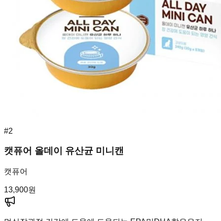
#
2
캣퓨어 올데이 유산균 미니캔
캣퓨어
13,900
원