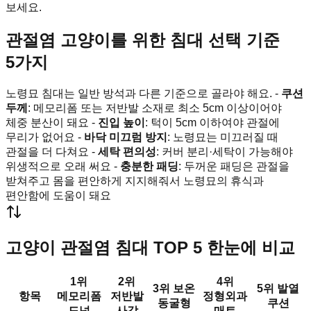
보세요.
관절염 고양이를 위한 침대 선택 기준
5가지
노령묘 침대는 일반 방석과 다른 기준으로 골라야 해요. -
쿠션
두께
: 메모리폼 또는 저반발 소재로 최소 5cm 이상이어야
체중 분산이 돼요 -
진입 높이
: 턱이 5cm 이하여야 관절에
무리가 없어요 -
바닥 미끄럼 방지
: 노령묘는 미끄러질 때
관절을 더 다쳐요 -
세탁 편의성
: 커버 분리·세탁이 가능해야
위생적으로 오래 써요 -
충분한 패딩
: 두꺼운 패딩은 관절을
받쳐주고 몸을 편안하게 지지해줘서 노령묘의 휴식과
편안함에 도움이 돼요
고양이 관절염 침대 TOP 5 한눈에 비교
1위
2위
4위
3위 보온
5위 발열
항목
메모리폼
저반발
정형외과
동굴형
쿠션
도넛
사각
매트