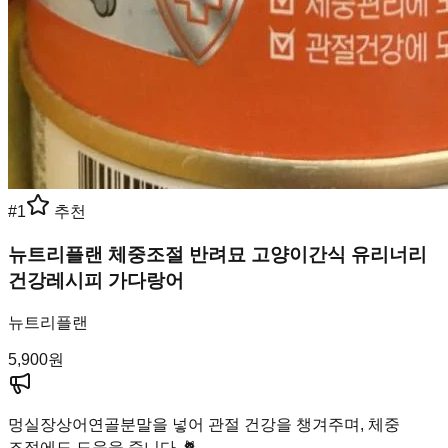
#
1
추천
뉴트리플랜 체중조절 반려묘 고양이간식 유리너리
건강레시피 가다랑어
뉴트리플랜
5,900
원
멍실장
상어연골분말을 넣어 관절 건강을 챙겨주며, 체중
조절에도 도움을 줍니다. 🐈