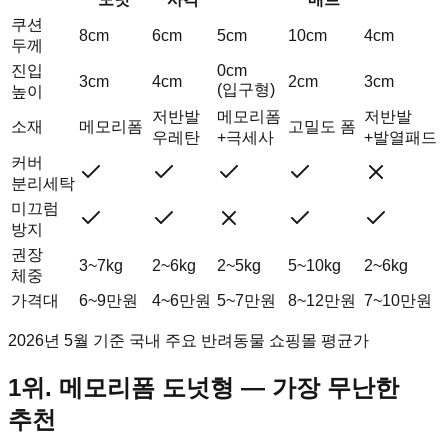
쿠션
8cm
6cm
5cm
10cm
4cm
두께
진입
0cm
3cm
4cm
2cm
3cm
(입구형)
높이
저반발
메모리폼
저반발
소재
메모리폼
고밀도 폼
우레탄
+극세사
+발열패드
커버
분리세탁
미끄럼
방지
권장
3~7kg
2~6kg
2~5kg
5~10kg
2~6kg
체중
가격대
6~9만원
4~6만원
5~7만원
8~12만원
7~10만원
2026년 5월 기준 국내 주요 반려동물 쇼핑몰 평균가
1위. 메모리폼 도넛형 — 가장 무난한
추천