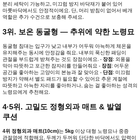
분리 세탁이 가능하고, 미끄럼 방지 바닥재가 붙어 있어
마룻바닥에서도 안정적이에요. 단, 머리 받침이 없어서 베개
역할은 추가 수건으로 보충해 주세요.
3위. 보온 동굴형 — 추위에 약한 노령묘
동굴형 침대는 입구가 낮고 내부가 어두워 아늑하게 체온을
유지해주는 동시에 안정감을 줘요. 내부의 푹신한 패딩이
관절을 부드럽게 받쳐주는 것도 장점이에요. -
장점
: 외풍을
막아 따뜻하고 포근한 잠자리를 만들어줘요 -
장점
: 어두운
공간을 좋아하는 고양이의 본능과 잘 맞아요 -
단점
: 미끄럼
방지가 약해서 별도 패드가 필요할 수 있어요 추운 계절에
따뜻하고 아늑한 자리를 좋아하거나, 숨는 걸 좋아하는 성격의
노령묘에게 추천해요.
4·5위. 고밀도 정형외과 매트 & 발열
쿠션
4위 정형외과 매트(10cm)
는
5kg
이상 대형 노령묘나 중증
관절염에 적합해요. 두께가 두꺼워 단단한 바닥에서도 압력이