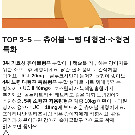
TOP 3~5 — 츄어블·노령 대형견·소형견
특화
3위 기호성 츄어블형
은 분말이나 캡슐을 거부하는 강아지를
위한 소프트츄 제형이에요. 닭간·연어 풍미로 간식처럼
먹어요. UC-II
20mg
+ 글루코사민이 들어가 균형이 좋아요.
4위 노령 대형견 특화형
은 분말 형태로 사료 위에 뿌리는
방식이고 UC-II
40mg
에 보스웰리아·녹색입홍합까지
추가돼요. 골든리트리버·래브라도 같은 대형 노령견에게
추천해요.
5위 소형견 저용량형
은 체중
10kg
미만이나 어린
강아지용으로 UC-II
10mg
에 부드러운 츄어블 제형이에요.
포메라니안·말티즈처럼 작은 강아지에게 적합해요. 관절
관리가 처음이라면 강아지 슬개골탈구 가이드도 함께
읽어보면 좋아요.