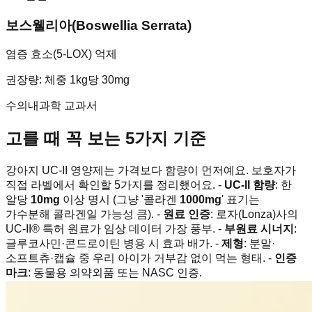
보스웰리아(Boswellia Serrata)
염증 효소(5-LOX) 억제
권장량
:
체중 1kg당 30mg
수의내과학 교과서
고를 때 꼭 보는 5가지 기준
강아지 UC-II 영양제는 가격보다 함량이 먼저예요. 보호자가
직접 라벨에서 확인할 5가지를 정리했어요. -
UC-II 함량
: 한
알당
10mg
이상 명시 (그냥 '콜라겐
1000mg
' 표기는
가수분해 콜라겐일 가능성 큼). -
원료 인증
: 로자(Lonza)사의
UC-II® 특허 원료가 임상 데이터 가장 풍부. -
부원료 시너지
:
글루코사민·콘드로이틴 병용 시 효과 배가. -
제형
: 분말·
소프트츄·캡슐 중 우리 아이가 거부감 없이 먹는 형태. -
인증
마크
: 동물용 의약외품 또는 NASC 인증.