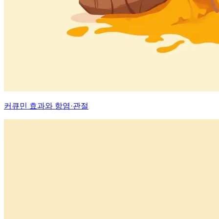
커큐민 효과와 항염·관절