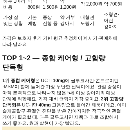
하루 1마리
약
약
약
약 2,000원
약 700원
비용
800원
1,500원
1,200원
소형견·
가장 잘
기본
증상
약 거부
대형견
어린
맞는 상황
예방
진행 중
강아지
노령기
강아지
가격은 보호자 후기 기반 평균 추정치이며 시기·판매처에
따라 달라요
TOP 1~2 — 종합 케어형 / 고함량
단독형
1위 종합 케어형
은 UC-II
10mg
에 글루코사민·콘드로이틴
·MSM이 함께 들어간 가장 무난한 선택이에요. 관절 증상이
아직 본격적으로 나타나지 않은 5세 이상 강아지의 예방
단계에 적합해요. 가격 대비 균형이 가장 좋아요.
2위 고함량
단독형
은 UC-II만
40mg
고용량으로 들어간 제품이에요. 이미
슬개골탈구·관절염 진단을 받은 강아지처럼 적극적인 관절
케어가 필요할 때, 다른 글루코사민 제품과 따로 조합해서
쓰기 좋아요. 효과 발현이 가장 빨라요.