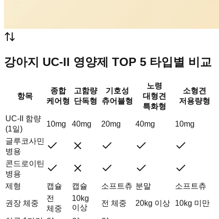
강아지 UC-II 영양제 TOP 5 타입별 비교
노령
종합
고함량
기호성
소형견
항목
대형견
케어형
단독형
츄어블형
저용량형
특화형
UC-II 함량
10mg
40mg
20mg
40mg
10mg
(1일)
글루코사민
병용
콘드로이틴
병용
제형
캡슐
캡슐
소프트츄
분말
소프트츄
전
10kg
권장 체중
전 체중
20kg 이상
10kg 미만
이상
체중