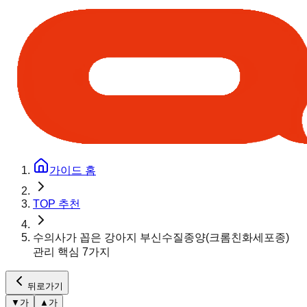
가이드 홈
TOP 추천
수의사가 꼽은 강아지 부신수질종양(크롬친화세포종)
관리 핵심 7가지
뒤로가기
▼
가
▲
가