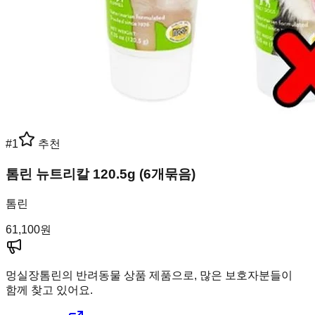
#
1
추천
톰린 뉴트리칼 120.5g (6개묶음)
톰린
61,100
원
멍실장
톰린의 반려동물 상품 제품으로, 많은 보호자분들이
함께 찾고 있어요.