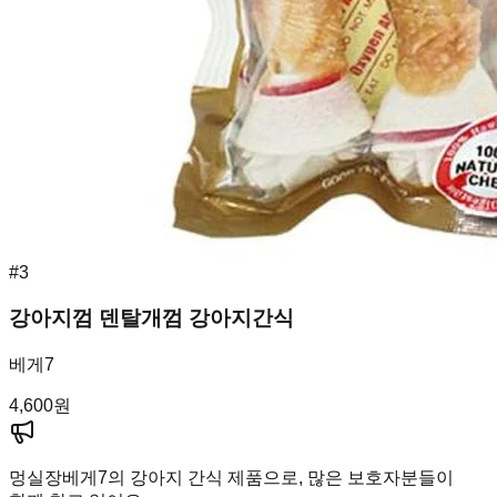
#
3
강아지껌 덴탈개껌 강아지간식
베게7
4,600
원
멍실장
베게7의 강아지 간식 제품으로, 많은 보호자분들이