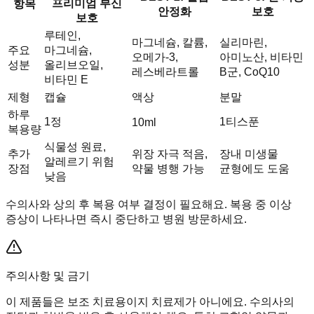
프리미엄 부신
항목
안정화
보호
보호
루테인,
마그네슘, 칼륨,
실리마린,
주요
마그네슘,
오메가-3,
아미노산, 비타민
성분
올리브오일,
레스베라트롤
B군, CoQ10
비타민 E
제형
캡슐
액상
분말
하루
1정
1티스푼
10ml
복용량
식물성 원료,
추가
위장 자극 적음,
장내 미생물
알레르기 위험
장점
약물 병행 가능
균형에도 도움
낮음
수의사와 상의 후 복용 여부 결정이 필요해요. 복용 중 이상
증상이 나타나면 즉시 중단하고 병원 방문하세요.
주의사항 및 금기
이 제품들은 보조 치료용이지 치료제가 아니에요. 수의사의