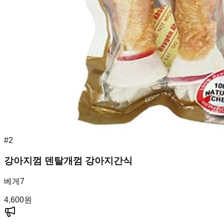
#
2
강아지껌 덴탈개껌 강아지간식
베게7
4,600
원