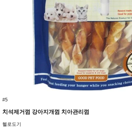
#
5
치석제거껌 강아지개껌 치아관리껌
헬로도기