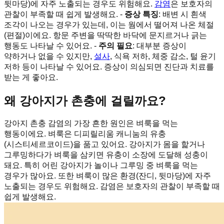
뒷마당)에 자주 노출되는 경우도 위험해요.
감염
은 보호자의
관찰이 부족할 때 쉽게 발생해요. -
증상 특징
: 배변 시 흰색
조각이 나오는 경우가 있는데, 이는 웜에서 떨어져 나온 체절
(편절)이에요. 항문 주변을 딱딱한 바닥에 문지르거나 긁는
행동도 나타날 수 있어요. -
주의 필요
: 대부분 증상이
약하거나 없을 수 있지만,
설사
, 식욕 저하, 체중 감소, 털 윤기
저하 등이 나타날 수 있어요. 증상이 의심되면 진단과 치료를
받는 게 좋아요.
왜 강아지가 촌충에 걸릴까요?
강아지 촌충 감염의 가장 흔한 원인은 벼룩을 먹는
행동이에요. 벼룩은 디피릴리움 캐니눔의 유충
(시스티세르코이드)을 품고 있어요. 강아지가 몸을 핥거나
그루밍하다가 벼룩을 삼키면 유충이 소장에 도달해 성충이
돼요. 특히 어린 강아지가 놀이나 그루밍 중 벼룩을 먹는
경우가 많아요. 또한 벼룩이 많은 환경(잔디, 뒷마당)에 자주
노출되는 경우도 위험해요. 감염은 보호자의 관찰이 부족할 때
쉽게 발생해요.