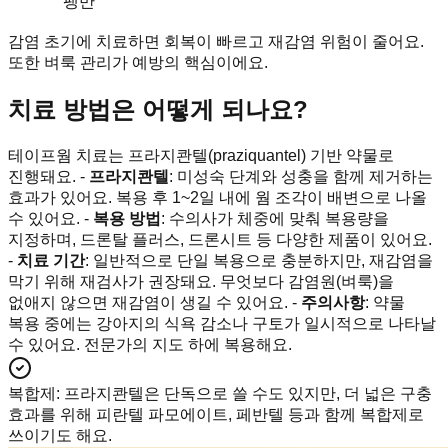
팽만
감염 초기에 치료하면 회복이 빠르고 재감염 위험이 줄어요.
또한 벼룩 관리가 예방의 핵심이에요.
치료 방법은 어떻게 되나요?
테이프웜 치료는 프라지콴텔(praziquantel) 기반 약물로
진행돼요. -
프라지콴텔
: 미성숙 단계와 성충을 함께 제거하는
효과가 있어요. 복용 후 1~2일 내에 웜 조각이 배변으로 나올
수 있어요. -
복용 방법
: 수의사가 체중에 맞춰 복용량을
지정하며, 드론탈 플러스, 드론시트 등 다양한 제품이 있어요.
-
치료 기간
: 일반적으로 단일 복용으로 충분하지만, 재감염을
막기 위해 재검사가 권장돼요. 무엇보다 감염원(벼룩)을
없애지 않으면 재감염이 생길 수 있어요. -
주의사항
: 약물
복용 중에는 강아지의 식욕 감소나 구토가 일시적으로 나타날
수 있어요. 전문가의 지도 하에 복용해요.
복합제
:
프라지콴텔은 단독으로 쓸 수도 있지만, 더 넓은 구충
효과를 위해 피란텔 파모에이트, 페반텔 등과 함께 복합제로
쓰이기도 해요.