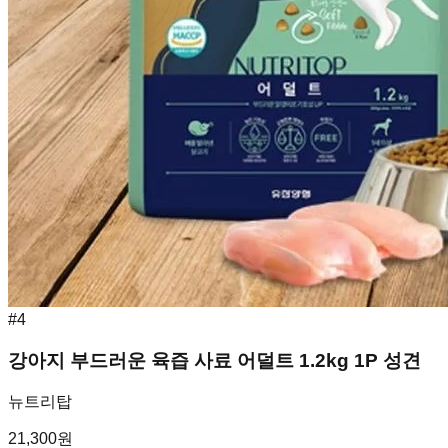
#
4
강아지 부드러운 육즙 사료 어덜트 1.2kg 1P 성견
뉴트리탑
21,300
원