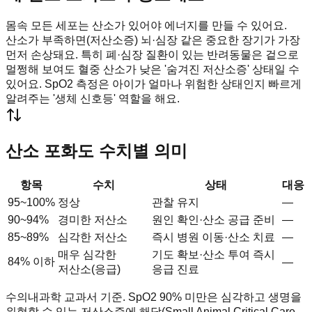
몸속 모든 세포는 산소가 있어야 에너지를 만들 수 있어요.
산소가 부족하면(저산소증) 뇌·심장 같은 중요한 장기가 가장
먼저 손상돼요. 특히 폐·심장 질환이 있는 반려동물은 겉으로
멀쩡해 보여도 혈중 산소가 낮은 '숨겨진 저산소증' 상태일 수
있어요. SpO2 측정은 아이가 얼마나 위험한 상태인지 빠르게
알려주는 '생체 신호등' 역할을 해요.
산소 포화도 수치별 의미
항목
수치
상태
대응
95~100%
정상
관찰 유지
—
90~94%
경미한 저산소
원인 확인·산소 공급 준비
—
85~89%
심각한 저산소
즉시 병원 이동·산소 치료
—
매우 심각한
기도 확보·산소 투여 즉시
84% 이하
—
저산소(응급)
응급 진료
수의내과학 교과서 기준. SpO2 90% 미만은 심각하고 생명을
위협할 수 있는 저산소증에 해당(Small Animal Critical Care