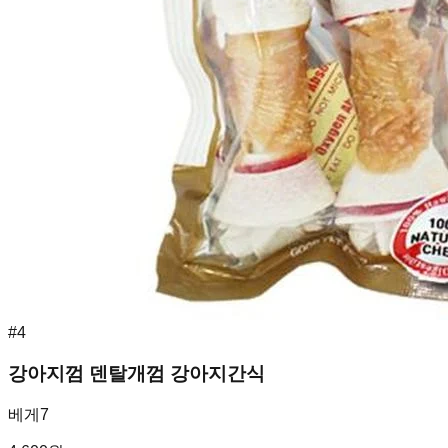
#
4
강아지껌 덴탈개껌 강아지간식
베게7