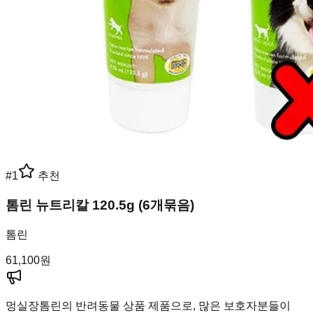
#
1
추천
톰린 뉴트리칼 120.5g (6개묶음)
톰린
61,100
원
멍실장
톰린의 반려동물 상품 제품으로, 많은 보호자분들이