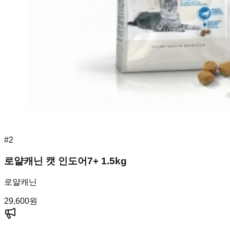
#
2
로얄캐닌 캣 인도어7+ 1.5kg
로얄캐닌
29,600
원