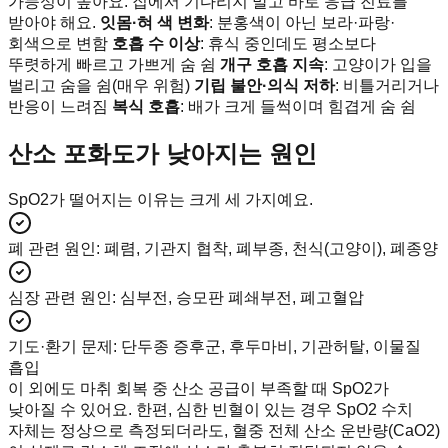
가능성이 높아요. 집에서 기다리지 말고 바로 응급 진료를
받아야 해요.
잇몸·혀 색 변화
: 분홍색이 아닌 보라·파랑·
회색으로 변함
호흡 수 이상
: 휴식 중인데도 평소보다
뚜렷하게 빠르고 가쁘게 숨 쉼
개구 호흡 지속
: 고양이가 입을
벌리고 숨을 쉼(매우 위험)
기립 불안·의식 저하
: 비틀거리거나
반응이 느려짐
복식 호흡
: 배가 크게 들썩이며 힘겹게 숨 쉼
산소 포화도가 낮아지는 원인
SpO2가 떨어지는 이유는 크게 세 가지예요.
폐 관련 원인
:
폐렴, 기관지 협착, 폐부종, 천식(고양이), 폐종양
심장 관련 원인
:
심부전, 승모판 폐쇄부전, 폐고혈압
기도·환기 문제
:
단두종 증후군, 후두마비, 기관허탈, 이물질
흡입
이 외에도 마취 회복 중 산소 공급이 부족할 때 SpO2가
낮아질 수 있어요. 한편, 심한 빈혈이 있는 경우 SpO2 수치
자체는 정상으로 측정되더라도, 혈중 전체 산소 운반량(CaO2)