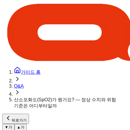
가이드 홈
Q&A
산소포화도(SpO2)가 뭔가요? — 정상 수치와 위험
기준은 어디부터일까
뒤로가기
▼
가
▲
가