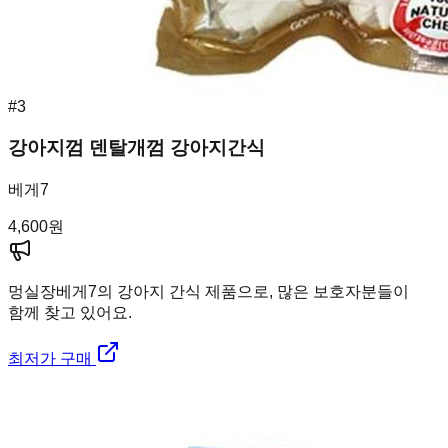
#
3
강아지껌 덴탈개껌 강아지간식
베게7
4,600
원
멍실장
베게7의 강아지 간식 제품으로, 많은 보호자분들이
함께 찾고 있어요.
최저가 구매