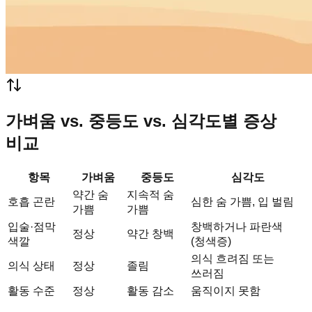
가벼움 vs. 중등도 vs. 심각도별 증상
비교
항목
가벼움
중등도
심각도
약간 숨
지속적 숨
호흡 곤란
심한 숨 가쁨, 입 벌림
가쁨
가쁨
입술·점막
창백하거나 파란색
정상
약간 창백
색깔
(청색증)
의식 흐려짐 또는
의식 상태
정상
졸림
쓰러짐
활동 수준
정상
활동 감소
움직이지 못함