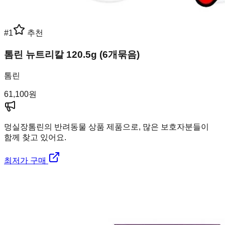
#
1
추천
톰린 뉴트리칼 120.5g (6개묶음)
톰린
61,100
원
멍실장
톰린의 반려동물 상품 제품으로, 많은 보호자분들이
함께 찾고 있어요.
최저가 구매