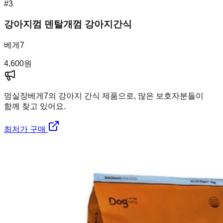
#
3
강아지껌 덴탈개껌 강아지간식
베게7
4,600
원
멍실장
베게7의 강아지 간식 제품으로, 많은 보호자분들이
함께 찾고 있어요.
최저가 구매