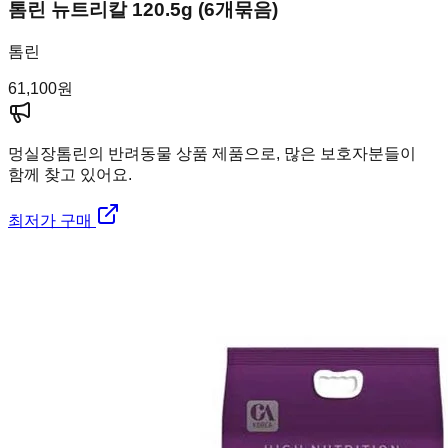
톰린 뉴트리칼 120.5g (6개묶음)
톰린
61,100
원
멍실장
톰린의 반려동물 상품 제품으로, 많은 보호자분들이
함께 찾고 있어요.
최저가 구매