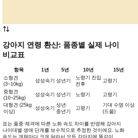
강아지 연령 환산: 품종별 실제 나이
비교표
항목
1년
5년
10년
15년
노령기 진입
소형견
성성숙기
성년기
고령기
(3~10kg)
전후
중형견
성성숙기
성년기
노령기
고령기
(10~25kg)
대형견 (25kg
성년·
기대 수명 이상
성성숙기
고령기
이상)
중년기
(드묾)
표는 품종·체격에 따른 노화 속도 차이를 반영해 강아지
나이대별 생애 단계를 보수적으로 추정한 것이에요. 노화
속도는 개체마다 크게 달라서 모든 강아지에 똑같이