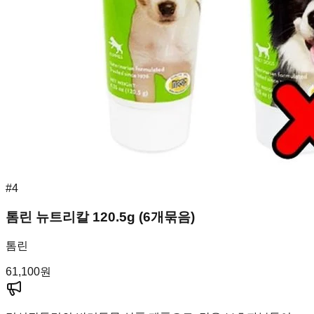
#
4
톰린 뉴트리칼 120.5g (6개묶음)
톰린
61,100
원