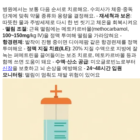
병원에서는 보통 다음 순서로 치료해요. 수의사가 체중·중독
단계에 맞춰 약물 종류와 용량을 결정해요. -
재세척과 보온
:
따뜻한 물과 주방세제로 다시 한 번 씻기고 체온을 회복시켜요
-
떨림 조절
: 근육 떨림에는 메토카르바몰(methocarbamol,
100~150mg
/kg IV)을 정맥 투여해 떨림을 가라앉혀요 -
항경련제
: 발작이 진행 중이면 디아제팜 같은 항경련제를 정맥
투여해요 -
정맥 지질 치료(ILE)
: 20% 지질 수액으로 지방에 잘
녹는 퍼메트린을 끌어들이는 보조 치료로, 메토카르바몰 등과
함께 쓰면 도움이 돼요 -
수액·산소 공급
: 미오글로빈뇨로부터
신장
을 보호하고 뇌 손상을 예방해요 -
24~48시간 입원
모니터링
: 떨림이 멈춰도 재발 위험이 있어요