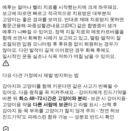
예후는 얼마나 빨리 치료를 시작했는지에 크게 좌우돼요.
보고에 따르면 빠르고 적극적으로 치료받은 대부분의
고양이는 좋은 경과를 보여요. 반대로 제때 치료받지 못하면
횡문근융해·파종성혈관내응고(DIC) 같은 합병증이 생겨
예후가 나빠질 수 있어요. 정맥 지질 치료와 메토카르바몰을
함께 쓰면서 회복한 사례가 보고되고 있고, 떨림·발작이 잘
조절되면 입원 모니터링 후 후유증 없이 퇴원하는 경우가
많아요. 다만 발작이 길게 이어졌던 경우 회복 후에도
일시적인 운동 실조나 식욕 저하가 며칠 남을 수 있어요.
다묘·다견 가정에서 재발 방지하는 법
강아지와 고양이를 함께 키운다면 같은 사고가 반복될 수
있어요. 다음 원칙을 꼭 지켜주세요. - 강아지에게 진드기약을
바른 뒤
최소 48~72시간은 고양이와 분리
- 보관 시 강아지용·
고양이용 약을
다른 서랍에 보관
하고 라벨 표시 - 산책 후
강아지 등·목 부위를 고양이가 핥지 않게 주의 - '천연 허브
진드기약'도 피레스린 함유 가능 — 성분표 반드시 확인