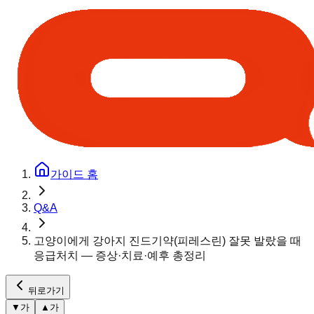
가이드 홈
Q&A
고양이에게 강아지 진드기약(피레스린) 잘못 발랐을 때
응급처치 — 증상·치료·예후 총정리
뒤로가기
▼
가
▲
가