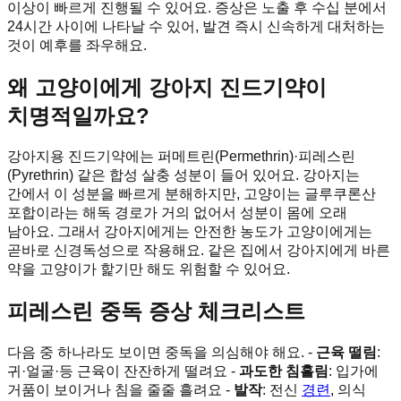
이상이 빠르게 진행될 수 있어요. 증상은 노출 후 수십 분에서
24시간 사이에 나타날 수 있어, 발견 즉시 신속하게 대처하는
것이 예후를 좌우해요.
왜 고양이에게 강아지 진드기약이
치명적일까요?
강아지용 진드기약에는 퍼메트린(Permethrin)·피레스린
(Pyrethrin) 같은 합성 살충 성분이 들어 있어요. 강아지는
간에서 이 성분을 빠르게 분해하지만, 고양이는 글루쿠론산
포합이라는 해독 경로가 거의 없어서 성분이 몸에 오래
남아요. 그래서 강아지에게는 안전한 농도가 고양이에게는
곧바로 신경독성으로 작용해요. 같은 집에서 강아지에게 바른
약을 고양이가 핥기만 해도 위험할 수 있어요.
피레스린 중독 증상 체크리스트
다음 중 하나라도 보이면 중독을 의심해야 해요. -
근육 떨림
:
귀·얼굴·등 근육이 잔잔하게 떨려요 -
과도한 침흘림
: 입가에
거품이 보이거나 침을 줄줄 흘려요 -
발작
: 전신
경련
, 의식