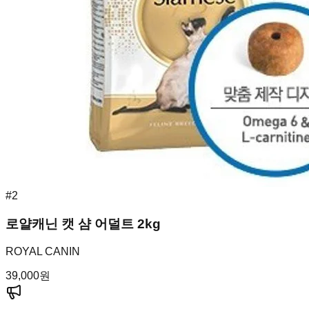
#
2
로얄캐닌 캣 샴 어덜트 2kg
ROYAL CANIN
39,000
원