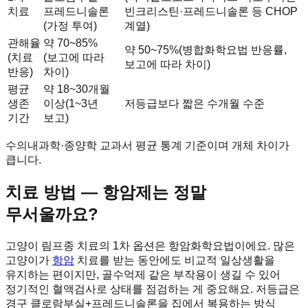
치료
프레드니솔론
빈크리스틴·프레드니솔론 등 CHOP
(가정 투여)
계열)
관해율
약 70~85%
약 50~75%(병합화학요법 반응률,
(치료
(보고에 따라
보고에 따라 차이)
반응)
차이)
평균
약 18~30개월
생존
이상(1~3년
저등급보다 짧은 수개월 수준
기간
보고)
수의내과학·종양학 교과서 평균 통계 기준이며 개체 차이가
큽니다.
치료 방법 — 항암제는 정말
무서울까요?
고양이 림프종 치료의 1차 옵션은 항암화학요법이에요. 많은
고양이가
항암
치료를 받는 동안에도 비교적 일상생활을
유지하는 편이지만, 골수억제 같은 부작용이 생길 수 있어
정기적인 혈액검사로 상태를 점검하는 게 중요해요. 저등급은
경구 클로람부실+프레드니솔론을 집에서 복용하는 방식