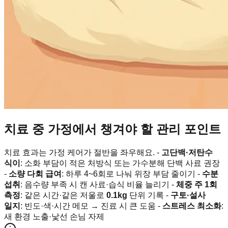
치료 중 가정에서 챙겨야 할 관리 포인트
치료 효과는 가정 케어가 절반을 좌우해요. -
고단백·저탄수
식이
: 소화 부담이 적은 처방식 또는 가수분해 단백 사료 권장
-
소량 다회 급여
: 하루 4~6회로 나눠 위장 부담 줄이기 -
수분
섭취
: 음수량 부족 시 캔 사료·습식 비율 늘리기 -
체중 주 1회
측정
: 같은 시간·같은 저울로
0.1kg
단위 기록 -
구토·설사
일지
: 빈도·색·시간 메모 → 진료 시 큰 도움 -
스트레스 최소화
:
새 환경 노출·낯선 손님 자제