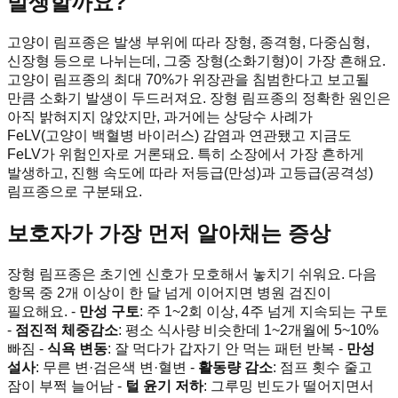
발생할까요?
고양이 림프종은 발생 부위에 따라 장형, 종격형, 다중심형,
신장형 등으로 나뉘는데, 그중 장형(소화기형)이 가장 흔해요.
고양이 림프종의 최대 70%가 위장관을 침범한다고 보고될
만큼 소화기 발생이 두드러져요. 장형 림프종의 정확한 원인은
아직 밝혀지지 않았지만, 과거에는 상당수 사례가
FeLV(고양이 백혈병 바이러스) 감염과 연관됐고 지금도
FeLV가 위험인자로 거론돼요. 특히 소장에서 가장 흔하게
발생하고, 진행 속도에 따라 저등급(만성)과 고등급(공격성)
림프종으로 구분돼요.
보호자가 가장 먼저 알아채는 증상
장형 림프종은 초기엔 신호가 모호해서 놓치기 쉬워요. 다음
항목 중 2개 이상이 한 달 넘게 이어지면 병원 검진이
필요해요. -
만성 구토
: 주 1~2회 이상, 4주 넘게 지속되는 구토
-
점진적 체중감소
: 평소 식사량 비슷한데 1~2개월에 5~10%
빠짐 -
식욕 변동
: 잘 먹다가 갑자기 안 먹는 패턴 반복 -
만성
설사
: 무른 변·검은색 변·혈변 -
활동량 감소
: 점프 횟수 줄고
잠이 부쩍 늘어남 -
털 윤기 저하
: 그루밍 빈도가 떨어지면서