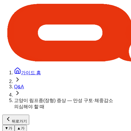
가이드 홈
Q&A
고양이 림프종(장형) 증상 — 만성 구토·체중감소
의심해야 할 때
뒤로가기
▼
가
▲
가