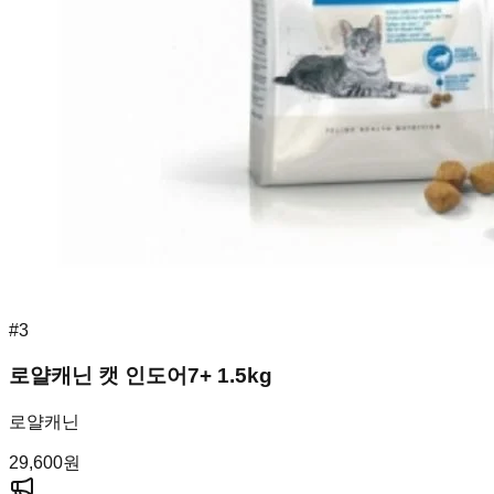
#
3
로얄캐닌 캣 인도어7+ 1.5kg
로얄캐닌
29,600
원