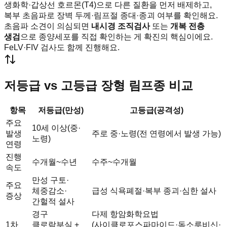
생화학·갑상선 호르몬(T4)으로 다른 질환을 먼저 배제하고,
복부 초음파로 장벽 두께·림프절 종대·종괴 여부를 확인해요.
초음파 소견이 의심되면
내시경 조직검사
또는
개복 전층
생검
으로 종양세포를 직접 확인하는 게 확진의 핵심이에요.
FeLV·FIV 검사도 함께 진행해요.
저등급 vs 고등급 장형 림프종 비교
항목
저등급(만성)
고등급(공격성)
주요
10세 이상(중·
발생
주로 중·노령(전 연령에서 발생 가능)
노령)
연령
진행
수개월~수년
수주~수개월
속도
만성 구토·
주요
체중감소·
급성 식욕폐절·복부 종괴·심한 설사
증상
간헐적 설사
경구
다제 항암화학요법
1차
클로람부실 +
(사이클로포스파마이드·독소루비신·