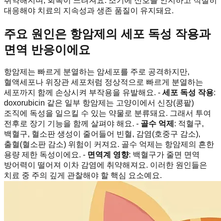
취약해지며, 회복이 느려져요. 조기에 신호를 인지하고 적절히
대응해야 치료의 지속성과 생존 품질이 유지돼요.
주요 원인은 항암제의 세포 독성 작용과
면역 반응이에요
항암제는 빠르게 분열하는 암세포를 주로 공격하지만,
혈액세포나 위장관 세포처럼 정상적으로 빠르게 분열하는
세포까지 함께 손상시켜 부작용을 유발해요. -
세포 독성 작용
:
doxorubicin 같은 일부 항암제는 고양이에서 신장(콩팥)
조직에 독성을 일으킬 수 있는 약물로 분류돼요. 그래서 투여
전후로 장기 기능을 함께 살펴야 해요. -
골수 억제
: 적혈구,
백혈구, 혈소판 생성이 줄어들어 빈혈, 감염(호중구 감소),
출혈(혈소판 감소) 위험이 커져요. 골수 억제는 항암제의 흔한
용량 제한 독성이에요. -
면역계 영향
: 백혈구가 줄면 면역
방어력이 떨어져 이차 감염에 취약해져요. 이러한 원인들은
치료 중 주의 깊게 관찰해야 할 핵심 요소예요.