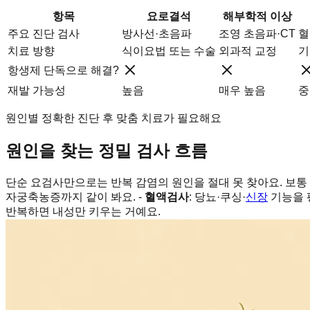
항목
요로결석
해부학적 이상
주요 진단 검사
방사선·초음파
조영 초음파·CT
혈
치료 방향
식이요법 또는 수술
외과적 교정
기
항생제 단독으로 해결?
재발 가능성
높음
매우 높음
중
원인별 정확한 진단 후 맞춤 치료가 필요해요
원인을 찾는 정밀 검사 흐름
단순 요검사만으로는 반복 감염의 원인을 절대 못 찾아요. 보통 
자궁축농증까지 같이 봐요. -
혈액검사
: 당뇨·쿠싱·
신장
기능을 
반복하면 내성만 키우는 거예요.