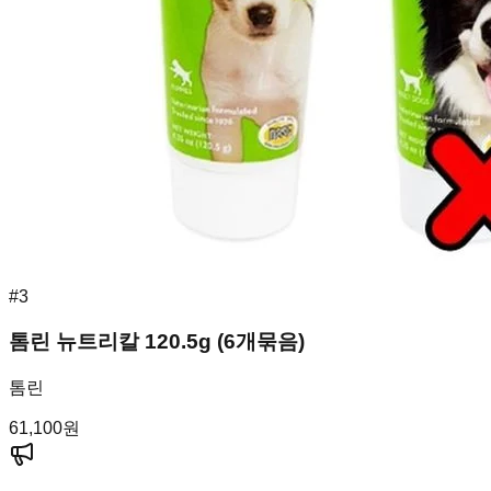
#
3
톰린 뉴트리칼 120.5g (6개묶음)
톰린
61,100
원