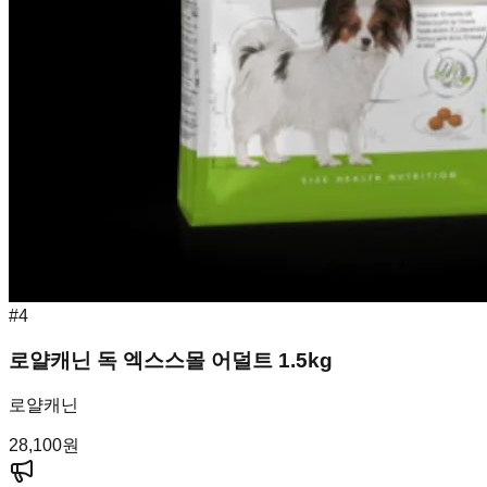
#
4
로얄캐닌 독 엑스스몰 어덜트 1.5kg
로얄캐닌
28,100
원