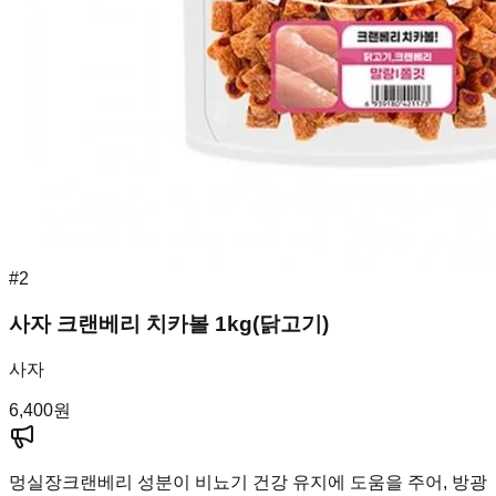
#
2
사자 크랜베리 치카볼 1kg(닭고기)
사자
6,400
원
멍실장
크랜베리 성분이 비뇨기 건강 유지에 도움을 주어, 방광