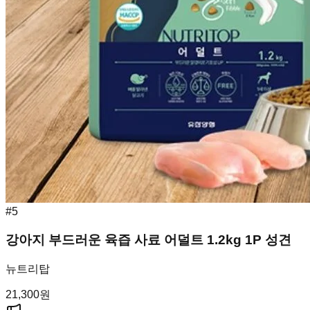
#
5
강아지 부드러운 육즙 사료 어덜트 1.2kg 1P 성견
뉴트리탑
21,300
원