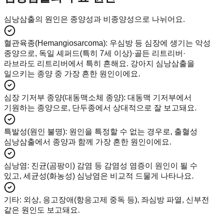
심낭삼출의 원인은 종양성과 비종양성으로 나뉘어요.
혈관육종(Hemangiosarcoma)
:
우심방 등 심장에 생기는 악성
종양으로, 독일 셰퍼드(특히 7세 이상)·골든 리트리버·
라브라도 리트리버에서 특히 흔해요. 강아지 심낭삼출을
일으키는 종양 중 가장 흔한 원인이에요.
심장 기저부 종양(대동맥소체 종양)
:
대동맥 기저부에서
기원하는 종양으로, 단두종에서 상대적으로 잘 보고돼요.
특발성(원인 불명)
:
원인을 특정할 수 없는 경우로, 출혈성
심낭삼출에서 종양과 함께 가장 흔한 원인이에요.
심낭염
:
진균(곰팡이) 감염 등 감염성 염증이 원인이 될 수
있고, 세균성(화농성) 심낭염은 비교적 드물게 나타나요.
기타
:
외상, 응고장애(항응고제 중독 등), 좌심방 파열, 신부전
같은 원인도 보고돼요.