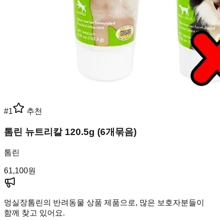
#
1
추천
톰린 뉴트리칼 120.5g (6개묶음)
톰린
61,100
원
멍실장
톰린의 반려동물 상품 제품으로, 많은 보호자분들이
함께 찾고 있어요.