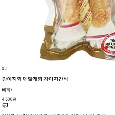
#
3
강아지껌 덴탈개껌 강아지간식
베게7
4,600
원