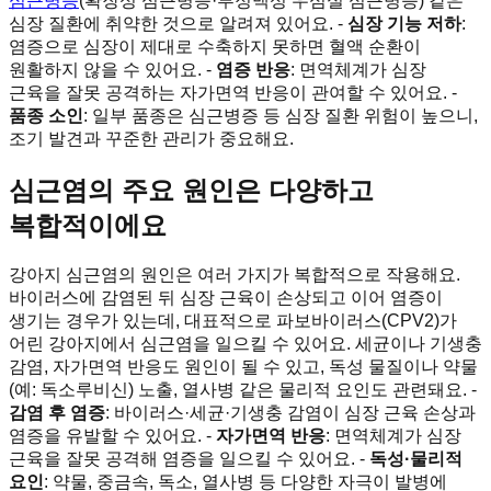
심근병증
(확장성 심근병증·부정맥성 우심실 심근병증) 같은
심장 질환에 취약한 것으로 알려져 있어요. -
심장 기능 저하
:
염증으로 심장이 제대로 수축하지 못하면 혈액 순환이
원활하지 않을 수 있어요. -
염증 반응
: 면역체계가 심장
근육을 잘못 공격하는 자가면역 반응이 관여할 수 있어요. -
품종 소인
: 일부 품종은 심근병증 등 심장 질환 위험이 높으니,
조기 발견과 꾸준한 관리가 중요해요.
심근염의 주요 원인은 다양하고
복합적이에요
강아지 심근염의 원인은 여러 가지가 복합적으로 작용해요.
바이러스에 감염된 뒤 심장 근육이 손상되고 이어 염증이
생기는 경우가 있는데, 대표적으로 파보바이러스(CPV2)가
어린 강아지에서 심근염을 일으킬 수 있어요. 세균이나 기생충
감염, 자가면역 반응도 원인이 될 수 있고, 독성 물질이나 약물
(예: 독소루비신) 노출, 열사병 같은 물리적 요인도 관련돼요. -
감염 후 염증
: 바이러스·세균·기생충 감염이 심장 근육 손상과
염증을 유발할 수 있어요. -
자가면역 반응
: 면역체계가 심장
근육을 잘못 공격해 염증을 일으킬 수 있어요. -
독성·물리적
요인
: 약물, 중금속, 독소, 열사병 등 다양한 자극이 발병에