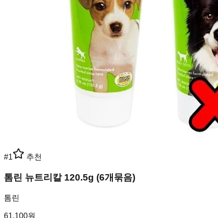
#
1
추천
톰린 뉴트리칼 120.5g (6개묶음)
톰린
61,100
원