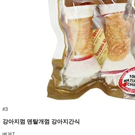
#
3
강아지껌 덴탈개껌 강아지간식
베게7