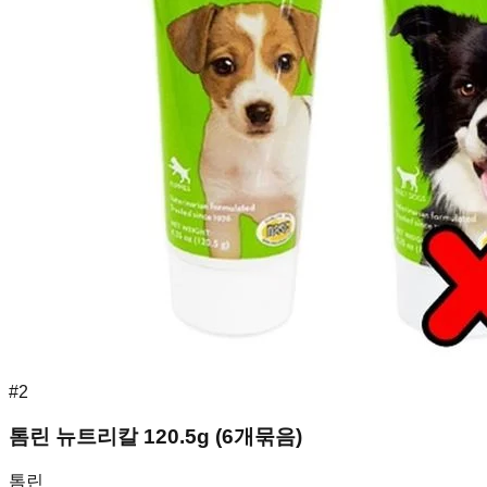
#
2
톰린 뉴트리칼 120.5g (6개묶음)
톰린