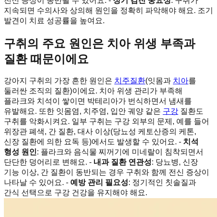
전신 증상이 동반될 수 있어요. -
정기 검진 중요성
: 구취가
지속되면 수의사와 상의해 원인을 정확히 파악해야 해요. 조기
발견이 치료 성공률을 높여요.
구취의 주요 원인은 치아 위생 부족과
질환 때문이에요
강아지 구취의 가장 흔한 원인은
치주질환
(잇몸과
치아
를
둘러싼 조직의 질환)이에요. 치아 위생 관리가 부족해
플라크와 치석이 쌓이면 박테리아가 번식하면서 냄새를
유발해요. 또한 잇몸염, 치주염, 입안 궤양 같은
구강
질환도
구취를 악화시켜요. 일부 구취는 구강 외부의 문제, 예를 들어
위장관 폐색, 간 질환, 대사 이상(당뇨성 케토산증의 케톤,
신장 질환에 의한 요독 등)에서도 발생할 수 있어요. -
치석
형성 원인
: 플라크와 음식물 찌꺼기에 미네랄이 침착되면서
단단한 덩어리로 변해요. -
내과 질환 연관성
: 당뇨병, 신장
기능 이상, 간 질환이 동반되는 경우 구취와 함께 전신 증상이
나타날 수 있어요. -
예방 관리 필요성
: 정기적인 칫솔질과
간식 선택으로 구강 건강을 유지해야 해요.