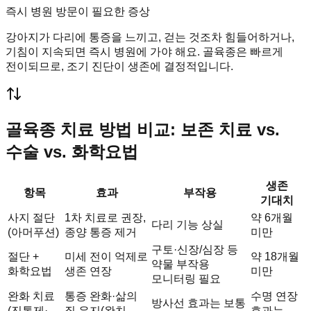
즉시 병원 방문이 필요한 증상
강아지가 다리에 통증을 느끼고, 걷는 것조차 힘들어하거나,
기침이 지속되면 즉시 병원에 가야 해요. 골육종은 빠르게
전이되므로, 조기 진단이 생존에 결정적입니다.
골육종 치료 방법 비교: 보존 치료 vs.
수술 vs. 화학요법
생존
항목
효과
부작용
기대치
사지 절단
1차 치료로 권장,
약 6개월
다리 기능 상실
(아머푸션)
종양 통증 제거
미만
구토·신장/심장 등
절단 +
미세 전이 억제로
약 18개월
약물 부작용
화학요법
생존 연장
미만
모니터링 필요
완화 치료
통증 완화·삶의
수명 연장
방사선 효과는 보통
(진통제·
질 유지(완치
효과는