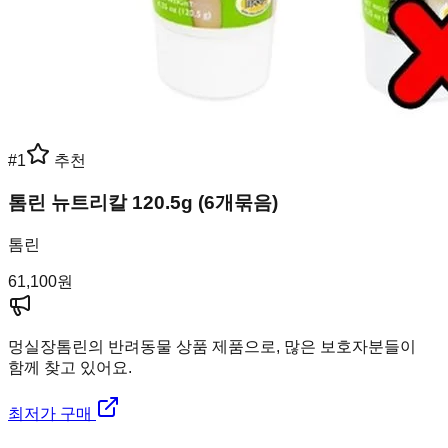
#
1
추천
톰린 뉴트리칼 120.5g (6개묶음)
톰린
61,100
원
멍실장
톰린의 반려동물 상품 제품으로, 많은 보호자분들이
함께 찾고 있어요.
최저가 구매