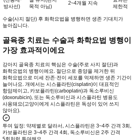
2~4개월 지속
방사선)
목적 아님)
제한적
수술(사지 절단) 후 화학요법을 병행하면 생존 기대치가
높아집니다.
골육종 치료는 수술과 화학요법 병행이
가장 효과적이에요
강아지 골육종 치료의 핵심은 수술(주로 사지 절단)과
화학요법의 병행이에요. 절단으로 종양을 제거한 뒤
화학요법으로 미세 잔존·전이 세포를 억제하면 생존 기간이
늘어나요. 개에서는 시스플라틴(cisplatin)이 대표적인
항암제이고, 카보플라틴(carboplatin)과 독소루비신
(doxorubicin), 또는 독소루비신과 시스플라틴 병용도
사용돼요(고양이에게 시스플라틴은 독성이 있어 쓰지
않아요).
투여 일정
:
약제별로 달라서, 시스플라틴은 3~4주 간격 3회,
카보플라틴은 3~4주 간격 4회, 독소루비신은 2주 간격
5회처럼 투여해요.