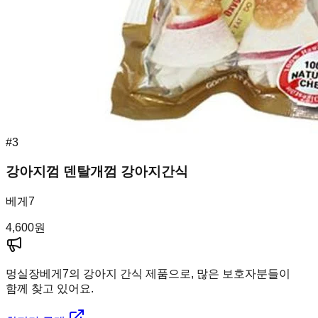
#
3
강아지껌 덴탈개껌 강아지간식
베게7
4,600
원
멍실장
베게7의 강아지 간식 제품으로, 많은 보호자분들이
함께 찾고 있어요.