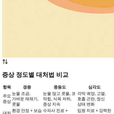
증상 정도별 대처법 비교
항목
경증
중등도
심각도
눈물 조금,
눈물 많고 콧물, 코
각막 궤양, 고열,
주요
가벼운 재채기,
막힘, 식욕 저하,
호흡 곤란, 정신
증상
콧물
증상 지속
상태 변화
환경 안정 + 보습
수의사 진료 +
입원 치료 + 강력한
대처