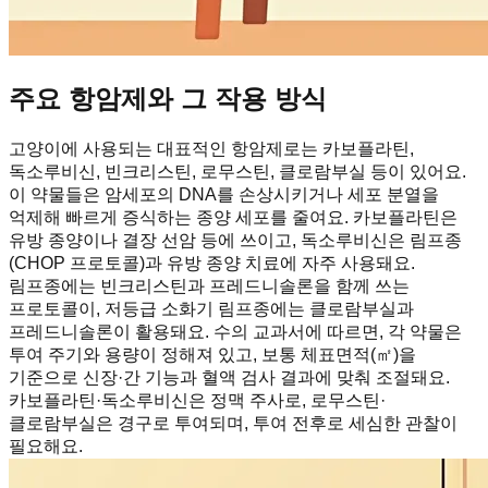
주요 항암제와 그 작용 방식
고양이에 사용되는 대표적인 항암제로는 카보플라틴,
독소루비신, 빈크리스틴, 로무스틴, 클로람부실 등이 있어요.
이 약물들은 암세포의 DNA를 손상시키거나 세포 분열을
억제해 빠르게 증식하는 종양 세포를 줄여요. 카보플라틴은
유방 종양이나 결장 선암 등에 쓰이고, 독소루비신은 림프종
(CHOP 프로토콜)과 유방 종양 치료에 자주 사용돼요.
림프종에는 빈크리스틴과 프레드니솔론을 함께 쓰는
프로토콜이, 저등급 소화기 림프종에는 클로람부실과
프레드니솔론이 활용돼요. 수의 교과서에 따르면, 각 약물은
투여 주기와 용량이 정해져 있고, 보통 체표면적(㎡)을
기준으로 신장·간 기능과 혈액 검사 결과에 맞춰 조절돼요.
카보플라틴·독소루비신은 정맥 주사로, 로무스틴·
클로람부실은 경구로 투여되며, 투여 전후로 세심한 관찰이
필요해요.