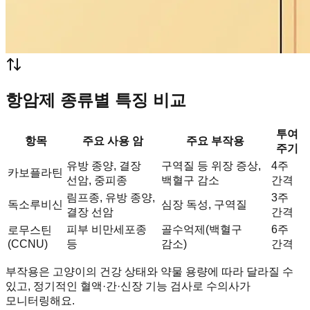
항암제 종류별 특징 비교
투여
항목
주요 사용 암
주요 부작용
주기
유방 종양, 결장
구역질 등 위장 증상,
4주
카보플라틴
선암, 중피종
백혈구 감소
간격
림프종, 유방 종양,
3주
독소루비신
심장 독성, 구역질
결장 선암
간격
피부 비만세포종
골수억제(백혈구
6주
로무스틴
(CCNU)
등
감소)
간격
부작용은 고양이의 건강 상태와 약물 용량에 따라 달라질 수
있고, 정기적인 혈액·간·신장 기능 검사로 수의사가
모니터링해요.