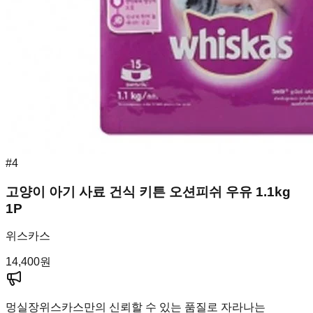
#
4
고양이 아기 사료 건식 키튼 오션피쉬 우유 1.1kg
1P
위스카스
14,400
원
멍실장
위스카스만의 신뢰할 수 있는 품질로 자라나는