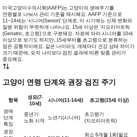
미국고양이수의사회(AAFP)는 고양이의 생애주기를
연령별로 나눠서 관리 기준을 제시해요. AAFP 기준으로
11~14세는 '시니어(Senior)' 단계로, 이 시기에는 신체 변화와
질병 위험이 뚜렷하게 나타나요. 15세 이상은 '지오리아트릭
(Geriatric, 초고령)'으로 구분돼요. 자료에 따라 시니어를 10세
이상으로 보기도 하지만, 15세부터를 초고령으로 분류하는
점은 공통적이에요. 같은 나이라도 개체마다 건강 상태 차이가
크기 때문에, 숫자 나이보다 검진 결과에 따른 맞춤 관리가
중요해요.
고양이 연령 단계와 권장 검진 주기
성묘(7-
항목
시니어(11-14세)
초고령(15세 이상)
10세)
생애
중년기·
초고령기
단계
노년기(시니어)
노화 시작
(지오리아트릭)
특징
권장
최소 6개월 1회(필요