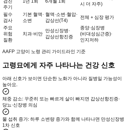
검진
1년 1회
6개월 1회
시 더 자주)
주기
필수
기본 혈액·
혈액·소변·혈압·
전체 + 심장 평가
검사
소변
갑상선(T4)
주요
종양·심장병
만성신장병·
위험
치과·비만
(비대성심근증)·
갑상선항진증
질환
인지저하
AAFP 고양이 노령 관리 가이드라인 기준
고령묘에게 자주 나타나는 건강 신호
아래 신호가 보이면 단순한 노화가 아니라 질병일 가능성이
높아요.
체중 감소
:
꾸준히 또는 빠르게 살이 빠지면 갑상선항진증·
당뇨·신장병 의심
물 섭취 증가
:
하루 소변량 증가와 함께 나타나면 만성신장병
1차 신호