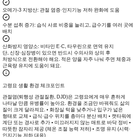
오메가-3 지방산
:
관절 염증·인지기능 저하 완화에 도움
수분 섭취 증가
:
습식 사료 비중을 늘리고, 급수기를 여러 곳에
배치
산화방지 영양소
:
비타민 E·C, 타우린으로 면역 유지
단, 신장·심장병이 있으면 반드시 수의사와 상의 후
처방식으로 전환해야 해요. 적은 양을 자주 나눠 주면 체중과
근육량 유지에 도움이 돼요.
고령묘 생활 환경 체크포인트
관절염(퇴행성 관절질환, DJD)은 고령묘에게 매우 흔하게
나타날 만큼 유병률이 높아요. 환경을 조금만 바꿔줘도 삶의
질이 크게 달라져요. • 화장실 턱을 낮추거나 입구가 넓은
형태로 교체 • 급식·급수 위치를 층마다 분산 배치 • 캣타워에
계단 또는 경사로 추가 • 미끄러지지 않는 매트로 바닥 정비 •
따뜻한 잠자리 제공 (체온 조절 능력 저하) • 조명 유지 (시력·
인지기능 저하 대응)