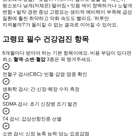
평소보다 낮게(저체온) 떨어짐 • 잇몸 색이 창백하거나 노랗게
변함 • 발작·경련 증상 고령묘는 생리적 예비력이 부족해 급성
질환에 훨씬 취약하고 악화 속도도 빨라요. '하루만
지켜볼까?'가 돌이킬 수 없는 결과로 이어질 수 있어요.
고령묘 필수 건강검진 항목
6개월마다 받아야 하는 기본 항목이에요. 비용 부담이 있다면
최소
혈액·소변·혈압
3종은 꼭 챙겨주세요.
전혈구 검사(CBC)
:
빈혈·감염·염증 확인
생화학 검사
:
간·신장·췌장 수치 측정
SDMA 검사
:
초기 신장병 조기 발견
T4 검사
:
갑상선항진증 선별
소변 검사
:
신장 농축 능력·당뇨·요로감염