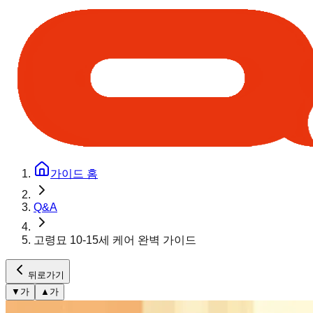
가이드 홈
Q&A
고령묘 10-15세 케어 완벽 가이드
뒤로가기
▼
가
▲
가