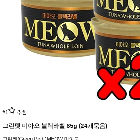
#
1
추천
그린펫 미아오 블랙라벨 85g (24개묶음)
그린펫(Green Pet) / MEOW 미아오