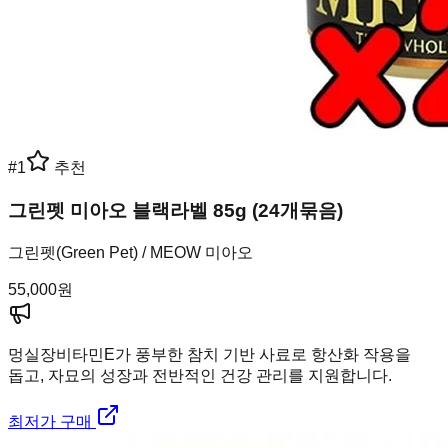
#
1
추천
그린펫 미아오 블랙라벨 85g (24개묶음)
그린펫(Green Pet) / MEOW 미아오
55,000
원
멍실장
비타민E가 풍부한 참치 기반 사료로 항산화 작용을
돕고, 자묘의 성장과 전반적인 건강 관리를 지원합니다.
최저가 구매