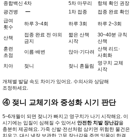
종합백신
4차
5차 마무리
항체 확인 권장
광견병
1차 접종
접종 완료 확인
급여
하루 3~4회
하루 3회
하루 2~3회
횟수
접종 완료 전 야외
짧은 산책
30~40분 규칙
산책
금지
시작
산책
훈련
산책 리드·
이름·배변
앉아·기다려
초점
사회화
영구치 교체
치아
젖니
젖니 흔들림
시작
개체별 발달 속도 차이가 있어요. 수의사와 상담해
조정하세요.
④ 젖니 교체기와 중성화 시기 판단
5~6개월이 되면 젖니가 빠지고 영구치가 나기 시작해요. 이
시기에는 입질이 심해질 수 있어서
안전한 치발 장난감
을
충분히 제공해요. 가죽 신발·전선처럼 삼키면 위험한 물건은
치우고, 대신 냉장 보관한 고무 장난감을 주면 잇몸이 한결