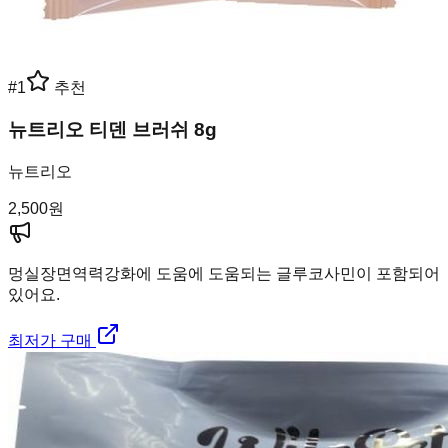
#
1
추천
뉴트리오 티덴 브러쉬 8g
뉴트리오
2,500
원
멍실장
면역력강화에 도움에 도움되는 글루코사민이 포함되어
있어요.
최저가 구매