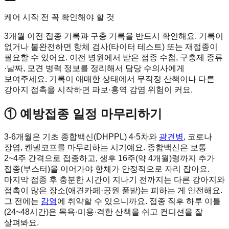
케어 시작 전 꼭 확인해야 할 것
3개월 이전 접종 기록과 구충 기록을 반드시 확인해요. 기록이
없거나 불완전하면 항체 검사(타이터 테스트) 또는 재접종이
필요할 수 있어요. 이전 병원에서 받은 접종 수첩, 구충제 종류
·날짜, 모견 병력 정보를 정리해서 담당 수의사에게
보여주세요. 기록이 애매한 상태에서 무작정 산책이나 다른
강아지 접촉을 시작하면 파보·홍역 감염 위험이 커요.
① 예방접종 일정 마무리하기
3-6개월은 기초 종합백신(DHPPL) 4·5차와
광견병
, 코로나
장염, 켄넬코프를 마무리하는 시기예요. 종합백신은 보통
2~4주 간격으로 접종하고, 생후 16주(약 4개월)령까지 추가
접종(부스터)을 이어가야 항체가 안정적으로 자리 잡아요.
마지막 접종 후 충분한 시간이 지나기 전까지는 다른 강아지와
접촉이 많은 장소(애견카페·공원 풀밭)는 피하는 게 안전해요.
그 전에는
감염
에 취약할 수 있으니까요. 접종 직후 하루 이틀
(24~48시간)은 목욕·미용·격한 산책을 쉬고 컨디션을 잘
살펴봐요.