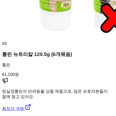
#
4
톰린 뉴트리칼 120.5g (6개묶음)
톰린
61,100
원
멍실장
톰린의 반려동물 상품 제품으로, 많은 보호자분들이
함께 찾고 있어요.
최저가 구매