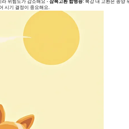
이라 위험도가 감소해요 -
잠복고환 합병증
: 복강 내 고환은 종
어 시기 결정이 중요해요.